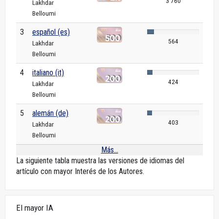
3 760
Lakhdar
Belloumi
3
español (es)
564
Lakhdar
Belloumi
4
italiano (it)
424
Lakhdar
Belloumi
5
alemán (de)
403
Lakhdar
Belloumi
Más...
La siguiente tabla muestra las versiones de idiomas del
artículo con mayor Interés de los Autores.
El mayor IA