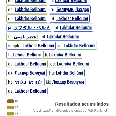
en:
Lakhdar Belloumi
it:
Lakhdar Belloumi
es:
Lakhdar Belloumi
ru:
Беллуми, Лахдар
de:
Lakhdar Belloumi
pt:
Lakhdar Belloumi
ja:
ラフダル・ベルミ
pl:
Lakhdar Belloumi
fa:
لخضر بلومی
nl:
Lakhdar Belloumi
simple:
Lakhdar Belloumi
id:
Lakhdar Belloumi
tr:
Lehdar Bellumi
fi:
Lakhdar Belloumi
ca:
Lakhdar Belloumi
cs:
Lachdar Belloumi
uk:
Лахдар Беллумі
hu:
Lahdar Bellúmi
he:
לחדאר בלומי
kk:
Лахдар Беллуми
uz:
Lakhdar Belloumi