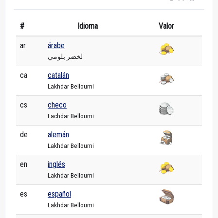
#
Idioma
Valor
ar
árabe
لخضر بلومي
ca
catalán
Lakhdar Belloumi
cs
checo
Lachdar Belloumi
de
alemán
Lakhdar Belloumi
en
inglés
Lakhdar Belloumi
es
español
Lakhdar Belloumi