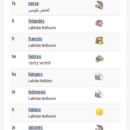
fa
persa
لخضر بلومی
fi
finlandés
Lakhdar Belloumi
fr
francés
Lakhdar Belloumi
he
hebreo
לחדאר בלומי
hu
húngaro
Lahdar Bellúmi
id
indonesio
Lakhdar Belloumi
it
italiano
Lakhdar Belloumi
ja
japonés