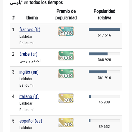
بلومي
" en
todos los tiempos
Premio de
Popularidad
#
Idioma
popularidad
relativa
1
francés (fr)
617 516
Lakhdar
Belloumi
2
árabe (ar)
368 920
لخضر بلومي
3
inglés (en)
361 916
Lakhdar
Belloumi
4
italiano (it)
46 939
Lakhdar
Belloumi
5
español (es)
39 652
Lakhdar