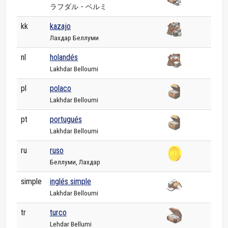
ラフダル・ベルミ
kk
kazajo
Лахдар Беллуми
nl
holandés
Lakhdar Belloumi
pl
polaco
Lakhdar Belloumi
pt
portugués
Lakhdar Belloumi
ru
ruso
Беллуми, Лахдар
simple
inglés simple
Lakhdar Belloumi
tr
turco
Lehdar Bellumi