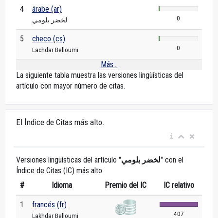
4
árabe (ar)
0
لخضر بلومي
5
checo (cs)
0
Lachdar Belloumi
Más...
La siguiente tabla muestra las versiones lingüísticas del
artículo con mayor número de citas.
El Índice de Citas más alto.
Versiones lingüísticas del artículo "
لخضر بلومي
" con el
Índice de Citas (IC) más alto
#
Idioma
Premio del IC
IC relativo
1
francés (fr)
407
Lakhdar Belloumi