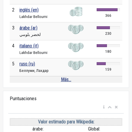
2
inglés (en)
366
Lakhdar Belloumi
3
árabe (ar)
230
لخضر بلومي
4
italiano (it)
180
Lakhdar Belloumi
5
ruso (ru)
159
Беллуми, Лахдар
Más...
Puntuaciones
Valor estimado para Wikipedia:
árabe:
Global: