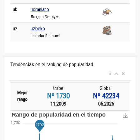
uk
ucraniano
Лахдар Беллумі
uz
uzbeko
Lakhdar Belloumi
Tendencias en el ranking de popularidad
árabe:
Global:
Mejor
Nº 1730
Nº 42234
rango
11.2009
05.2026