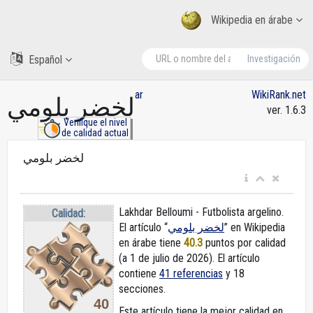
Wikipedia en árabe
Español
Investigación
ar
WikiRank.net
لخضر بلومي
ver. 1.6.3
Verifique el nivel
de calidad actual
لخضر بلومي
Lakhdar Belloumi - Futbolista argelino.
Calidad:
El artículo “
لخضر بلومي
” en Wikipedia
en árabe
tiene
40.3
puntos por calidad
(a 1 de julio de 2026).
El artículo
contiene
41 referencias
y 18
secciones.
40
Este artículo tiene la mejor calidad en