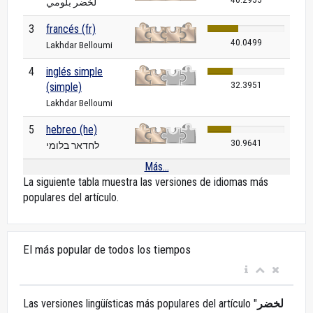
لخضر بلومي
3
francés (fr)
40.0499
Lakhdar Belloumi
4
inglés simple
32.3951
(simple)
Lakhdar Belloumi
5
hebreo (he)
30.9641
לחדאר בלומי
Más...
La siguiente tabla muestra las versiones de idiomas más
populares del artículo.
El más popular de todos los tiempos
Las versiones lingüísticas más populares del artículo "
لخضر