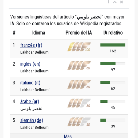
Versiones lingüísticas del artículo "
لخضر بلومي
" con mayor
IA. Solo se contaron los usuarios de Wikipedia registrados.
#
Idioma
Premio del IA
IA relativo
1
francés (fr)
162
Lakhdar Belloumi
2
inglés (en)
97
Lakhdar Belloumi
3
italiano (it)
62
Lakhdar Belloumi
4
árabe (ar)
45
لخضر بلومي
5
alemán (de)
39
Lakhdar Belloumi
Más...