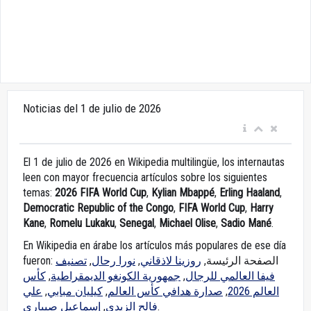
Noticias del 1 de julio de 2026
El 1 de julio de 2026 en Wikipedia multilingüe, los internautas
leen con mayor frecuencia artículos sobre los siguientes
temas:
2026 FIFA World Cup
,
Kylian Mbappé
,
Erling Haaland
,
Democratic Republic of the Congo
,
FIFA World Cup
,
Harry
Kane
,
Romelu Lukaku
,
Senegal
,
Michael Olise
,
Sadio Mané
.
En Wikipedia en árabe los artículos más populares de ese día
تصنيف
,
نورا رحال
,
روزينا لاذقاني
fueron: الصفحة الرئيسة,
كأس
,
جمهورية الكونغو الديمقراطية
,
فيفا العالمي للرجال
علي
,
كيليان مبابي
,
صدارة هدافي كأس العالم
,
العالم 2026
إسماعيل صيباري
,
فالح الزيدي
.