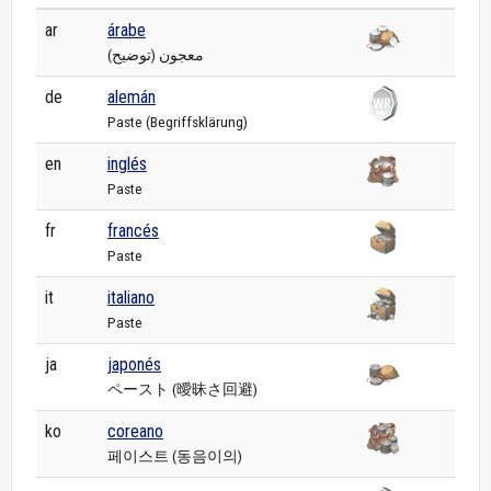
ar
árabe
معجون (توضيح)
de
alemán
Paste (Begriffsklärung)
en
inglés
Paste
fr
francés
Paste
it
italiano
Paste
ja
japonés
ペースト (曖昧さ回避)
ko
coreano
페이스트 (동음이의)