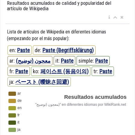
Resultados acumulados de calidad y popularidad del
artículo de Wikipedia
Lista de artículos de Wikipedia en diferentes idiomas
(empezando por el más popular):
en:
Paste
de:
Paste (Begriffsklärung)
ar:
معجون (توضيح)
it:
Paste
simple:
Paste
fr:
Paste
ko:
페이스트 (동음이의)
tr:
Paste
ja:
ペースト (曖昧さ回避)