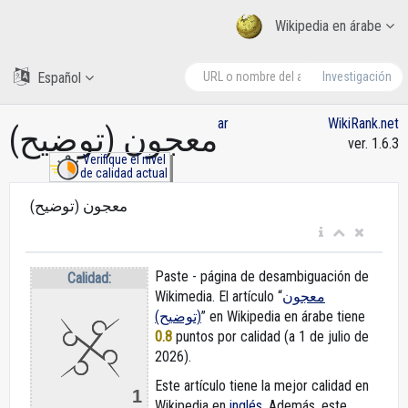
Wikipedia en árabe
Español
Investigación
ar
WikiRank.net
معجون (توضيح)
ver. 1.6.3
Verifique el nivel
de calidad actual
معجون (توضيح)
Paste - página de desambiguación de
Calidad:
Wikimedia. El artículo “
معجون
(توضيح)
” en Wikipedia en árabe
tiene
0.8
puntos por calidad (a 1 de julio de
2026).
Este artículo tiene la mejor calidad en
1
Wikipedia en
inglés
. Además, este