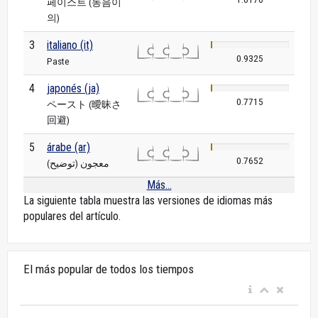
페이스트 (동음이
의)
3
italiano (it)
0.9325
Paste
4
japonés (ja)
0.7715
ペースト (曖昧さ
回避)
5
árabe (ar)
0.7652
معجون (توضيح)
Más...
La siguiente tabla muestra las versiones de idiomas más
populares del artículo.
El más popular de todos los tiempos