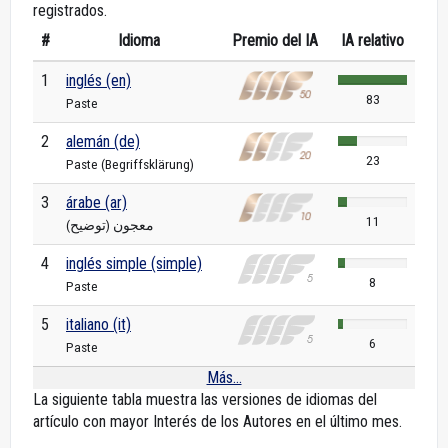
registrados.
#
Idioma
Premio del IA
IA relativo
1
inglés (en)
83
Paste
2
alemán (de)
23
Paste (Begriffsklärung)
3
árabe (ar)
11
معجون (توضيح)
4
inglés simple (simple)
8
Paste
5
italiano (it)
6
Paste
Más...
La siguiente tabla muestra las versiones de idiomas del
artículo con mayor Interés de los Autores en el último mes.