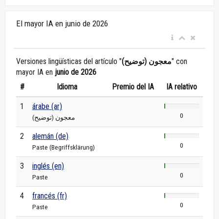
El mayor IA en junio de 2026
Versiones lingüísticas del artículo "
معجون (توضيح)
" con
mayor IA en
junio de 2026
#
Idioma
Premio del IA
IA relativo
1
árabe (ar)
0
معجون (توضيح)
2
alemán (de)
0
Paste (Begriffsklärung)
3
inglés (en)
0
Paste
4
francés (fr)
0
Paste