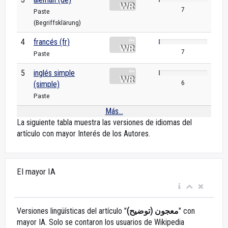
7
Paste
(Begriffsklärung)
4
francés (fr)
7
Paste
5
inglés simple
6
(simple)
Paste
Más...
La siguiente tabla muestra las versiones de idiomas del
artículo con mayor Interés de los Autores.
El mayor IA
Versiones lingüísticas del artículo "
معجون (توضيح)
" con
mayor IA. Solo se contaron los usuarios de Wikipedia