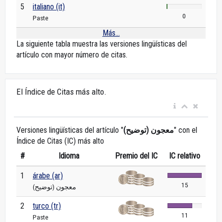
5
italiano (it)
0
Paste
Más...
La siguiente tabla muestra las versiones lingüísticas del
artículo con mayor número de citas.
El Índice de Citas más alto.
Versiones lingüísticas del artículo "
معجون (توضيح)
" con el
Índice de Citas (IC) más alto
#
Idioma
Premio del IC
IC relativo
1
árabe (ar)
15
معجون (توضيح)
2
turco (tr)
11
Paste