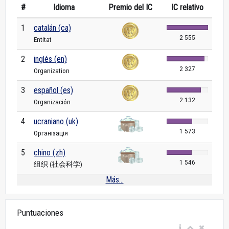
#
Idioma
Premio del IC
IC relativo
1
catalán (ca)
2 555
Entitat
2
inglés (en)
2 327
Organization
3
español (es)
2 132
Organización
4
ucraniano (uk)
1 573
Організація
5
chino (zh)
1 546
组织 (社会科学)
Más...
Puntuaciones