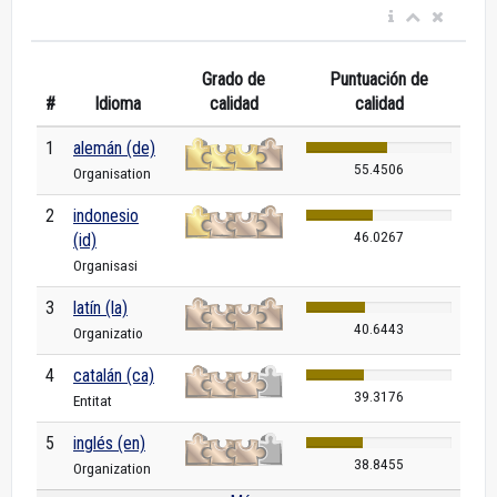
Grado de
Puntuación de
#
Idioma
calidad
calidad
1
alemán (de)
55.4506
Organisation
2
indonesio
46.0267
(id)
Organisasi
3
latín (la)
40.6443
Organizatio
4
catalán (ca)
39.3176
Entitat
5
inglés (en)
38.8455
Organization