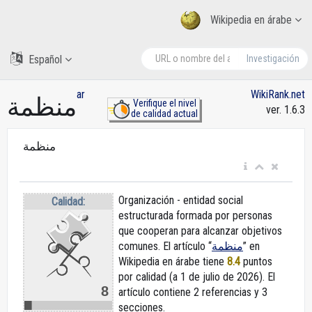
Wikipedia en árabe
Español
Investigación
ar
WikiRank.net
منظمة
Verifique el nivel
ver. 1.6.3
de calidad actual
منظمة
Organización - entidad social
Calidad:
estructurada formada por personas
que cooperan para alcanzar objetivos
comunes. El artículo “
منظمة
” en
Wikipedia en árabe
tiene
8.4
puntos
por calidad (a 1 de julio de 2026).
El
8
artículo contiene 2 referencias y 3
secciones.