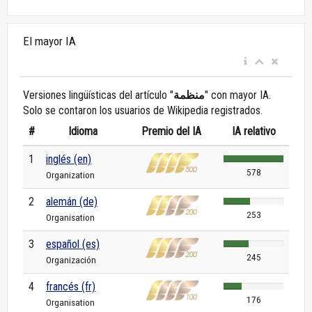
El mayor IA
Versiones lingüísticas del artículo "
منظمة
" con mayor IA.
Solo se contaron los usuarios de Wikipedia registrados.
#
Idioma
Premio del IA
IA relativo
1
inglés (en)
578
Organization
2
alemán (de)
253
Organisation
3
español (es)
245
Organización
4
francés (fr)
176
Organisation