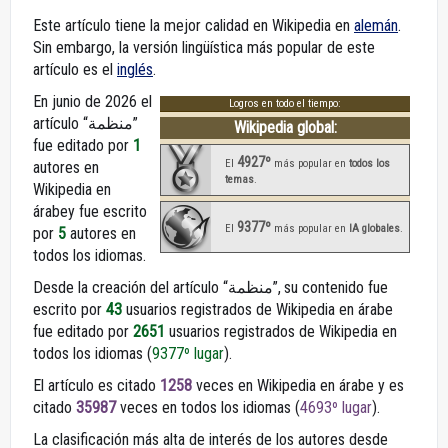
Este artículo tiene la mejor calidad en Wikipedia en
alemán
.
Sin embargo, la versión lingüística más popular de este
artículo es el
inglés
.
En junio de 2026 el
Logros en todo el tiempo:
artículo “منظمة”
Wikipedia global:
fue editado por
1
4927º
El
más popular en
todos los
autores en
temas
.
Wikipedia en
árabey fue escrito
9377º
El
más popular en
IA globales
.
por
5
autores en
todos los idiomas.
Desde la creación del artículo “منظمة”, su contenido fue
escrito por
43
usuarios registrados de Wikipedia en árabe
fue editado por
2651
usuarios registrados de Wikipedia en
todos los idiomas (
9377º lugar
).
El artículo es citado
1258
veces en Wikipedia en árabe y es
citado
35987
veces en todos los idiomas (
4693º lugar
).
La clasificación más alta de interés de los autores desde