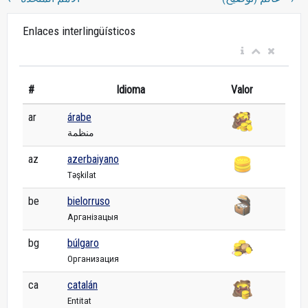
Enlaces interlingüísticos
#
Idioma
Valor
ar
árabe
منظمة
az
azerbaiyano
Təşkilat
be
bielorruso
Арганізацыя
bg
búlgaro
Организация
ca
catalán
Entitat