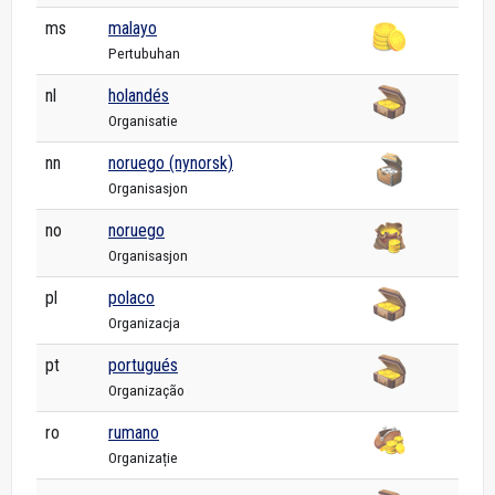
ms
malayo
Pertubuhan
nl
holandés
Organisatie
nn
noruego (nynorsk)
Organisasjon
no
noruego
Organisasjon
pl
polaco
Organizacja
pt
portugués
Organização
ro
rumano
Organizație