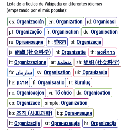
Lista de artículos de Wikipedia en diferentes idiomas
(empezando por el más popular):
es:
Organización
en:
Organization
id:
Organisasi
pt:
Organização
fr:
Organisation
de:
Organisation
ru:
Организация
hi:
संगठन
pl:
Organizacja
ja:
組織 (社会科学)
nl:
Organisatie
th:
องค์การ
it:
Organizzazione
ar:
منظمة
zh:
组织 (社会科学)
fa:
سازمان
sv:
Organisation
uk:
Організація
he:
ארגון
fi:
Organisaatio
tr:
Kuruluş
no:
Organisasjon
vi:
Tổ chức
da:
Organisation
cs:
Organizace
simple:
Organization
ko:
조직 (사회과학)
bg:
Организация
lt:
Organizacija
sr:
Организација
hr:
Organizacija