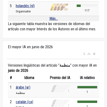
5
holandés (nl)
117
Organisatie
Más...
La siguiente tabla muestra las versiones de idiomas del
artículo con mayor Interés de los Autores en el último mes.
El mayor IA en junio de 2026
Versiones lingüísticas del artículo "
منظمة
" con mayor IA en
junio de 2026
#
Idioma
Premio del IA
IA relativo
1
árabe (ar)
1
منظمة
2
catalán (ca)
1