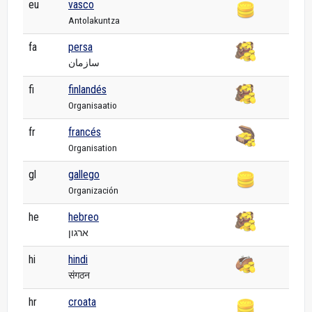
eu
vasco
Antolakuntza
fa
persa
سازمان
fi
finlandés
Organisaatio
fr
francés
Organisation
gl
gallego
Organización
he
hebreo
ארגון
hi
hindi
संगठन
hr
croata