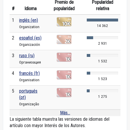
Premio de
Popularidad
#
Idioma
popularidad
relativa
1
inglés (en)
14 362
Organization
2
español (es)
2 931
Organización
3
ruso (ru)
1 532
Организация
4
francés (fr)
1 523
Organisation
5
portugués
1 275
(pt)
Organização
Más...
La siguiente tabla muestra las versiones de idiomas del
artículo con mayor Interés de los Autores.