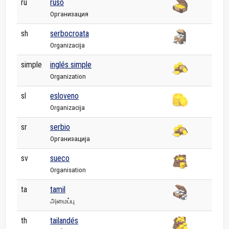
ru
ruso
Организация
sh
serbocroata
Organizacija
simple
inglés simple
Organization
sl
esloveno
Organizacija
sr
serbio
Организација
sv
sueco
Organisation
ta
tamil
அமைப்பு
th
tailandés