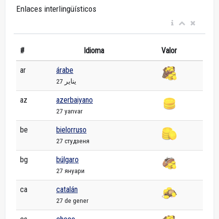
Enlaces interlingüísticos
#
Idioma
Valor
ar
árabe
27 يناير
az
azerbaiyano
27 yanvar
be
bielorruso
27 студзеня
bg
búlgaro
27 януари
ca
catalán
27 de gener