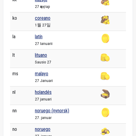
27 қаңтар
ko
coreano
1월 27일
la
latín
27 Ianuarii
lt
lituano
Sausio 27
ms
malayo
27 Januari
nl
holandés
27 januari
nn
noruego (nynorsk)
27. januar
no
noruego