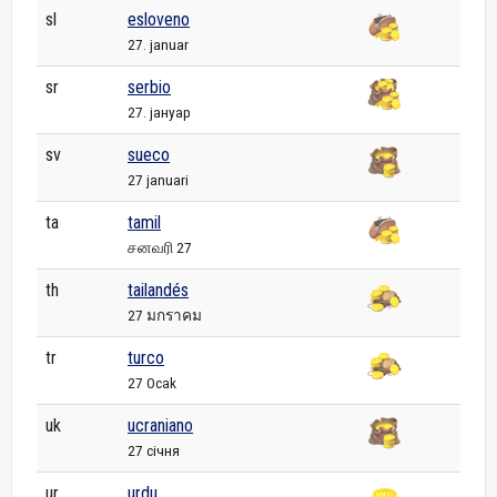
sl
esloveno
27. januar
sr
serbio
27. јануар
sv
sueco
27 januari
ta
tamil
சனவரி 27
th
tailandés
27 มกราคม
tr
turco
27 Ocak
uk
ucraniano
27 січня
ur
urdu