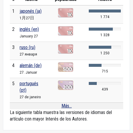
1
japonés (ja)
1 774
1月27日
2
inglés (en)
1 328
January 27
3
ruso (ru)
1 250
27 января
4
alemán (de)
715
27. Januar
5
portugués
439
(pt)
27 de janeiro
Más...
La siguiente tabla muestra las versiones de idiomas del
artículo con mayor Interés de los Autores.