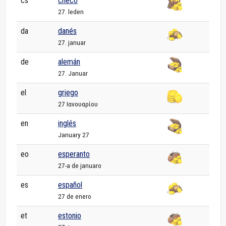
cs
checo
27. leden
da
danés
27. januar
de
alemán
27. Januar
el
griego
27 Ιανουαρίου
en
inglés
January 27
eo
esperanto
27-a de januaro
es
español
27 de enero
et
estonio