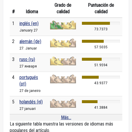
Grado de
Puntuación de
#
Idioma
calidad
calidad
1
inglés (en)
73.7373
January 27
2
alemán (de)
57.5035
27. Januar
3
ruso (ru)
51.9594
27 января
4
portugués
43.9377
(pt)
27 de janeiro
5
holandés (nl)
41.3884
27 januari
Más...
La siguiente tabla muestra las versiones de idiomas más
populares del artículo.