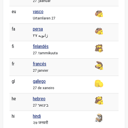
27. jaanuar
eu
vasco
Urtarrilaren 27
fa
persa
۲۷ ژانویه
fi
finlandés
27. tammikuuta
fr
francés
27 janvier
gl
gallego
27 de xaneiro
he
hebreo
27 בינואר
hi
hindi
२७ जनवरी