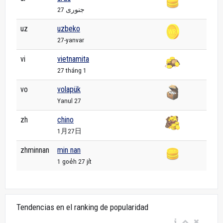
27 جنوری
uz
uzbeko
27-yanvar
vi
vietnamita
27 tháng 1
vo
volapük
Yanul 27
zh
chino
1月27日
zhminnan
min nan
1 goe̍h 27 ji̍t
Tendencias en el ranking de popularidad