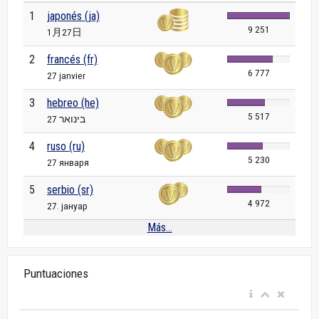
1
japonés (ja)
9 251
1月27日
2
francés (fr)
6 777
27 janvier
3
hebreo (he)
5 517
27 בינואר
4
ruso (ru)
5 230
27 января
5
serbio (sr)
4 972
27. јануар
Más...
Puntuaciones