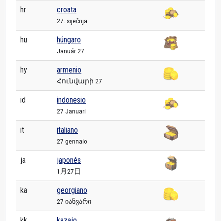
hr
croata
27. siječnja
hu
húngaro
Január 27.
hy
armenio
Հունվարի 27
id
indonesio
27 Januari
it
italiano
27 gennaio
ja
japonés
1月27日
ka
georgiano
27 იანვარი
kk
kazajo