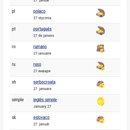
27. januar
pl
polaco
27 stycznia
pt
portugués
27 de janeiro
ro
rumano
27 ianuarie
ru
ruso
27 января
sh
serbocroata
27. januara
simple
inglés simple
January 27
sk
eslovaco
27. január