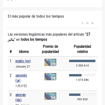
El más popular de todos los tiempos
Las versiones lingüísticas más populares del artículo "
27
يناير
" en
todos los tiempos
Premio de
Popularidad
#
Idioma
popularidad
relativa
1
inglés (en)
2 300 614
January 27
2
japonés
1 073 686
(ja)
1月27日
3
alemán
995 450
(de)