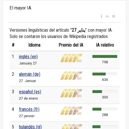
El mayor IA
Versiones lingüísticas del artículo "
27 يناير
" con mayor IA.
Solo se contaron los usuarios de Wikipedia registrados.
#
Idioma
Premio del IA
IA relativo
1
inglés (en)
798
January 27
2
alemán (de)
434
27. Januar
3
español (es)
300
27 de enero
4
francés (fr)
288
27 janvier
5
holandés (nl)