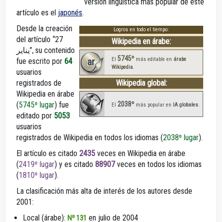
versión lingüística más popular de este
artículo es el
japonés
.
Desde la creación
Logros en todo el tiempo:
del artículo “27
Wikipedia en árabe:
يناير”, su contenido
5745º
ar
El
más editable en
árabe
fue escrito por
64
Wikipedia
.
usuarios
registrados de
Wikipedia global:
Wikipedia en árabe
2038º
(
5745º lugar
) fue
El
más popular en
IA globales
.
editado por
5053
usuarios
registrados de Wikipedia en todos los idiomas (
2038º lugar
).
El artículo es citado
2435
veces en Wikipedia en árabe
(
2419º lugar
) y es citado
88907
veces en todos los idiomas
(
1810º lugar
).
La clasificación más alta de interés de los autores desde
2001:
Local (árabe):
en julio de 2004
Nº 131