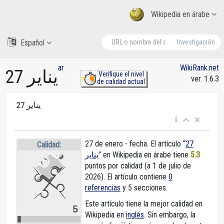
Wikipedia en árabe
Español
Investigación
ar
WikiRank.net
27 يناير
Verifique el nivel
ver. 1.6.3
de calidad actual
27 يناير
27 de enero - fecha. El artículo “
27
Calidad:
يناير
” en Wikipedia en árabe
tiene
5.3
puntos por calidad (a 1 de julio de
2026).
El artículo contiene
0
referencias
y 5 secciones.
Este artículo tiene la mejor calidad en
5
Wikipedia en
inglés
. Sin embargo, la