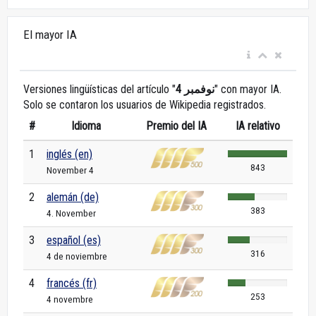
El mayor IA
Versiones lingüísticas del artículo "
4 نوفمبر
" con mayor IA.
Solo se contaron los usuarios de Wikipedia registrados.
#
Idioma
Premio del IA
IA relativo
1
inglés (en)
843
November 4
2
alemán (de)
383
4. November
3
español (es)
316
4 de noviembre
4
francés (fr)
253
4 novembre