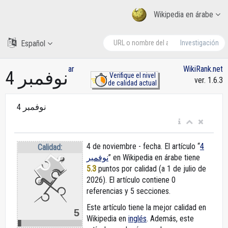
Wikipedia en árabe
Español
Investigación
ar
WikiRank.net
4 نوفمبر
Verifique el nivel
ver. 1.6.3
de calidad actual
4 نوفمبر
4 de noviembre - fecha. El artículo “
4
Calidad:
نوفمبر
” en Wikipedia en árabe
tiene
5.3
puntos por calidad (a 1 de julio de
2026).
El artículo contiene 0
referencias y 5 secciones.
Este artículo tiene la mejor calidad en
5
Wikipedia en
inglés
. Además, este