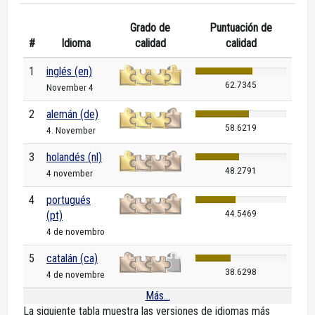
Grado de
Puntuación de
#
Idioma
calidad
calidad
1
inglés (en)
62.7345
November 4
2
alemán (de)
58.6219
4. November
3
holandés (nl)
48.2791
4 november
4
portugués
44.5469
(pt)
4 de novembro
5
catalán (ca)
38.6298
4 de novembre
Más...
La siguiente tabla muestra las versiones de idiomas más