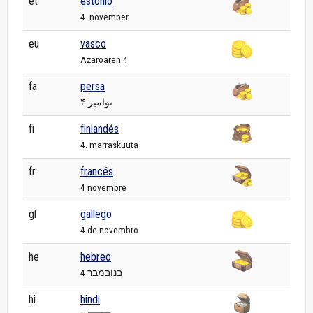
et
estonio
4. november
eu
vasco
Azaroaren 4
fa
persa
۴ نوامبر
fi
finlandés
4. marraskuuta
fr
francés
4 novembre
gl
gallego
4 de novembro
he
hebreo
4 בנובמבר
hi
hindi