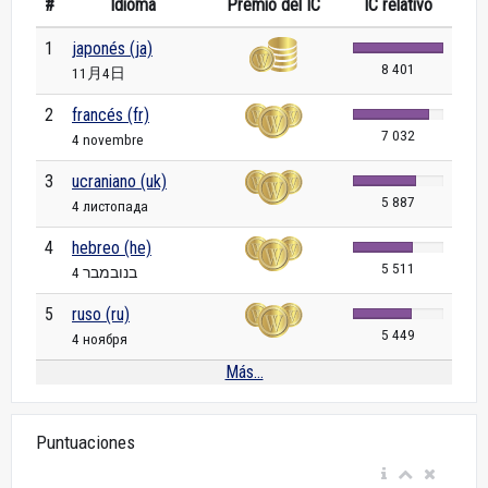
#
Idioma
Premio del IC
IC relativo
1
japonés (ja)
8 401
11月4日
2
francés (fr)
7 032
4 novembre
3
ucraniano (uk)
5 887
4 листопада
4
hebreo (he)
5 511
4 בנובמבר
5
ruso (ru)
5 449
4 ноября
Más...
Puntuaciones