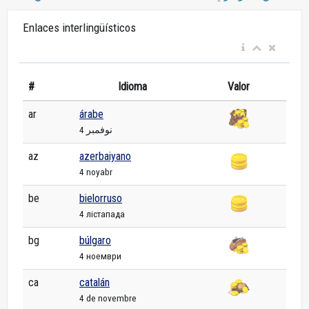
Enlaces interlingüísticos
#
Idioma
Valor
ar
árabe
4 نوفمبر
az
azerbaiyano
4 noyabr
be
bielorruso
4 лістапада
bg
búlgaro
4 ноември
ca
catalán
4 de novembre