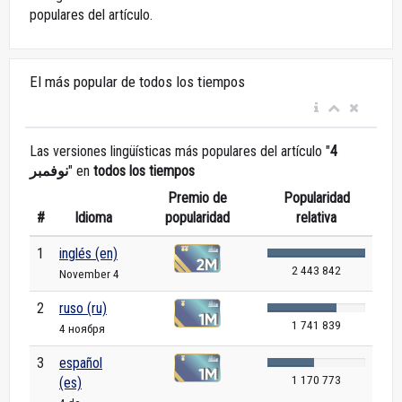
populares del artículo.
El más popular de todos los tiempos
Las versiones lingüísticas más populares del artículo "
4
نوفمبر
" en
todos los tiempos
Premio de
Popularidad
#
Idioma
popularidad
relativa
1
inglés (en)
2 443 842
November 4
2
ruso (ru)
1 741 839
4 ноября
3
español
1 170 773
(es)