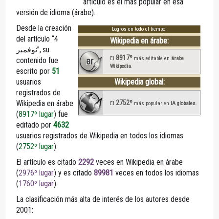
artículo es el más popular en esa
versión de idioma (árabe).
Desde la creación
Logros en todo el tiempo:
del artículo “4
Wikipedia en árabe:
نوفمبر”, su
8917º
ar
El
más editable en
árabe
contenido fue
Wikipedia
.
escrito por
51
usuarios
Wikipedia global:
registrados de
2752º
Wikipedia en árabe
El
más popular en
IA globales
.
(
8917º lugar
) fue
editado por
4632
usuarios registrados de Wikipedia en todos los idiomas
(
2752º lugar
).
El artículo es citado
2292
veces en Wikipedia en árabe
(
2976º lugar
) y es citado
89981
veces en todos los idiomas
(
1760º lugar
).
La clasificación más alta de interés de los autores desde
2001: