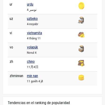
ur
urdu
4 نومبر
uz
uzbeko
4-noyabr
vi
vietnamita
4 tháng 11
vo
volapük
Novul 4
zh
chino
11月4日
zhminnan
min nan
11 goe̍h 4 ji̍t
Tendencias en el ranking de popularidad