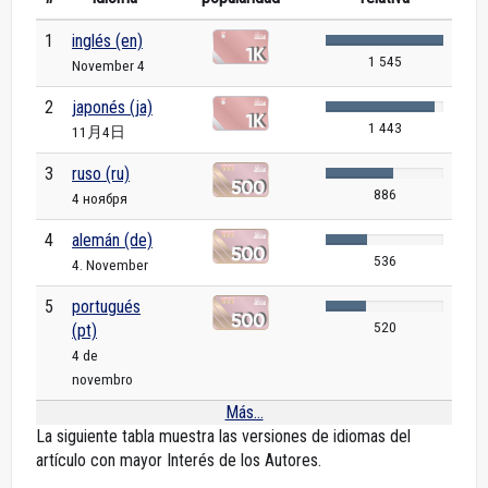
1
inglés (en)
1 545
November 4
2
japonés (ja)
1 443
11月4日
3
ruso (ru)
886
4 ноября
4
alemán (de)
536
4. November
5
portugués
520
(pt)
4 de
novembro
Más...
La siguiente tabla muestra las versiones de idiomas del
artículo con mayor Interés de los Autores.