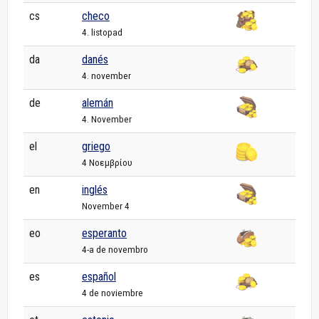
cs
checo
4. listopad
da
danés
4. november
de
alemán
4. November
el
griego
4 Νοεμβρίου
en
inglés
November 4
eo
esperanto
4-a de novembro
es
español
4 de noviembre