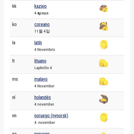
kk
kazajo
4 қараша
ko
coreano
11월 4일
la
latín
4 Novembris
lt
lituano
Lapkričio 4
ms
malayo
4 November
nl
holandés
4 november
nn
noruego (nynorsk)
4. november
no
noruego