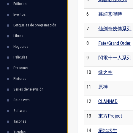
Edificios
6
暮蟬悲鳴時
Eventos
Lenguajes de programación
7
仙劍奇俠傳系列
Libros
8
Fate/Grand Order
Negocios
Películas
9
閃電十一人系列
Personas
10
缘之空
Pinturas
11
原神
Series de televisión
Sitios web
12
CLANNAD
Software
13
東方Project
Taxones
14
絕地求生
Tiendas