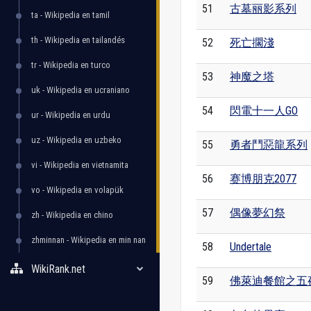
51
古墓丽影系列
ta - Wikipedia en tamil
th - Wikipedia en tailandés
52
死亡擱淺
tr - Wikipedia en turco
53
神魔之塔
uk - Wikipedia en ucraniano
54
閃電十一人GO
ur - Wikipedia en urdu
uz - Wikipedia en uzbeko
55
勇者鬥惡龍系列
vi - Wikipedia en vietnamita
56
赛博朋克2077
vo - Wikipedia en volapük
57
偶像夢幻祭
zh - Wikipedia en chino
zhminnan - Wikipedia en min nan
58
Undertale
WikiRank.net
59
佛萊迪餐館之五