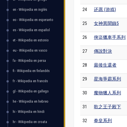
24
还愿 (游戏)
en - Wikipedia en inglés
eo - Wikipedia en esperanto
25
女神異聞錄5
es - Wikipedia en español
26
俠盜獵車手系列
et - Wikipedia en estonio
eu - Wikipedia en vasco
27
傳說對決
fa - Wikipedia en persa
28
最後生還者
fi - Wikipedia en finlandés
29
星海爭霸系列
fr - Wikipedia en francés
gl - Wikipedia en gallego
30
魔物獵人系列
he - Wikipedia en hebreo
31
歌之王子殿下
hi - Wikipedia en hindi
32
拳皇系列
hr - Wikipedia en croata