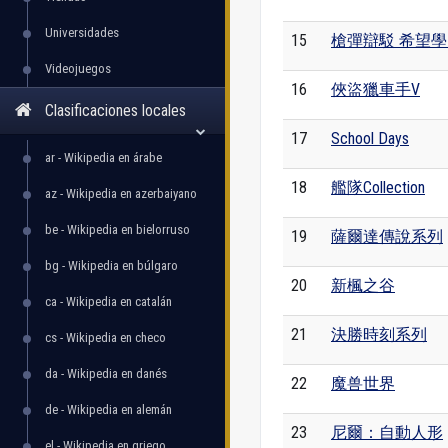
Universidades
15
槍彈辯駁 希望
Videojuegos
16
俠盜獵車手V
Clasificaciones locales
17
School Days
ar - Wikipedia en árabe
18
艦隊Collection
az - Wikipedia en azerbaiyano
be - Wikipedia en bielorruso
19
薩爾達傳說系列
bg - Wikipedia en búlgaro
20
新楓之谷
ca - Wikipedia en catalán
21
決勝時刻系列
cs - Wikipedia en checo
da - Wikipedia en danés
22
魔兽世界
de - Wikipedia en alemán
23
尼爾：自動人形
el - Wikipedia en griego