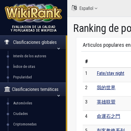
Español
Ranking de p
EVALUACIÓN DE LA CALIDAD
Y POPULARIDAD DE WIKIPEDIA
WikiRank
Clasificaciones globales
Articulos populares en
Interés de los autores
#
Índice de citas
1
Fate/stay night
Popularidad
2
我的世界
Clasificaciones temáticas
3
英雄联盟
Automóviles
Ciudades
4
命運石之門
Criptomonedas
5
刺客教條系列