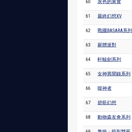
60
灰色的果實
61
最終幻想XV
62
戰國BASARA系
63
屍體派對
64
軒轅劍系列
65
女神異聞錄系列
66
噬神者
67
碧藍幻想
68
動物森友會系列
69
隻狼：暗影雙死