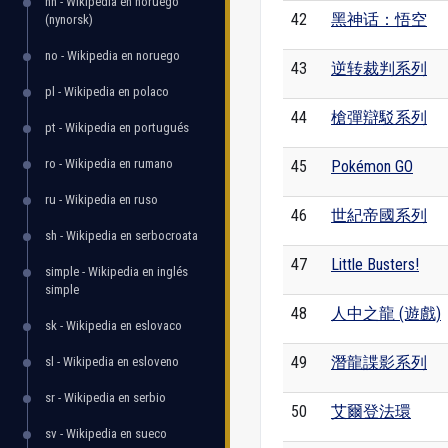
nn - Wikipedia en noruego
42
黑神话：悟空
(nynorsk)
no - Wikipedia en noruego
43
逆转裁判系列
pl - Wikipedia en polaco
44
槍彈辯駁系列
pt - Wikipedia en portugués
ro - Wikipedia en rumano
45
Pokémon GO
ru - Wikipedia en ruso
46
世紀帝國系列
sh - Wikipedia en serbocroata
47
Little Busters!
simple - Wikipedia en inglés
simple
48
人中之龍 (遊戲)
sk - Wikipedia en eslovaco
49
潛龍諜影系列
sl - Wikipedia en esloveno
sr - Wikipedia en serbio
50
艾爾登法環
sv - Wikipedia en sueco