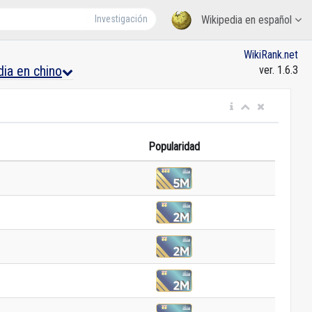
Investigación
Wikipedia en español
WikiRank.net
dia en chino
ver. 1.6.3
Popularidad