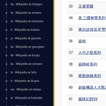
hu - Wikipedia en húngaro
33
王者荣耀
hy - Wikipedia en armenio
34
真·三國無雙系列
id - Wikipedia en indonesio
35
塞尔达传说 旷
it - Wikipedia en italiano
ja - Wikipedia en japonés
36
返校
ka - Wikipedia en georgiano
37
人中之龍系列
kk - Wikipedia en kazajo
ko - Wikipedia en coreano
38
寂静岭系列
la - Wikipedia en latín
39
夜勤病棟系列
lt - Wikipedia en lituano
40
超級機器人大戰
ms - Wikipedia en malayo
nl - Wikipedia en holandés
41
最终幻想VII