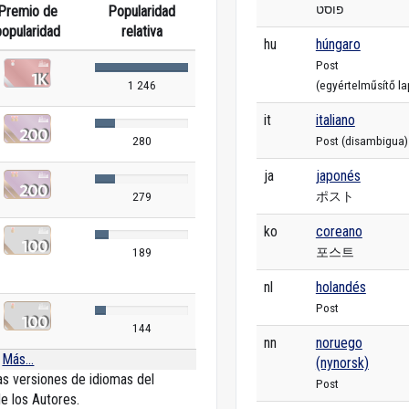
פוסט
Premio de
Popularidad
popularidad
relativa
hu
húngaro
Post
(egyértelműsítő la
1 246
it
italiano
Post (disambigua)
280
ja
japonés
ポスト
279
ko
coreano
포스트
189
nl
holandés
Post
144
nn
noruego
Más...
(nynorsk)
las versiones de idiomas del
Post
e los Autores.