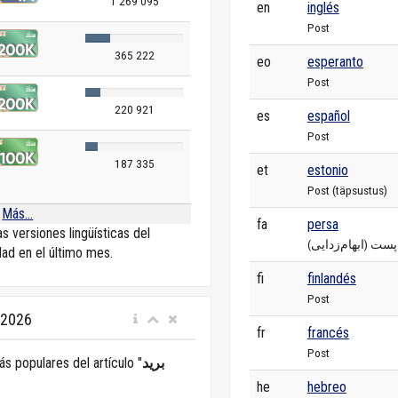
1 269 095
en
inglés
Post
365 222
eo
esperanto
Post
220 921
es
español
Post
187 335
et
estonio
Post (täpsustus)
Más...
fa
persa
as versiones lingüísticas del
پست (ابهام‌زدایی)
dad en el último mes.
fi
finlandés
Post
 2026
fr
francés
Post
ás populares del artículo "
بريد
he
hebreo