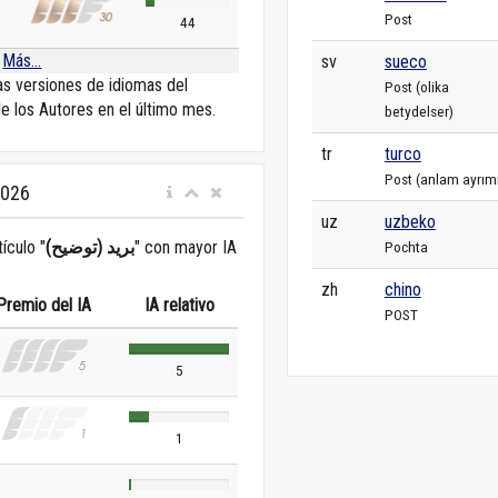
Post
44
Más...
sv
sueco
las versiones de idiomas del
Post (olika
de los Autores en el último mes.
betydelser)
tr
turco
Post (anlam ayrım
2026
uz
uzbeko
tículo "
بريد (توضيح)
" con mayor IA
Pochta
zh
chino
Premio del IA
IA relativo
POST
5
1