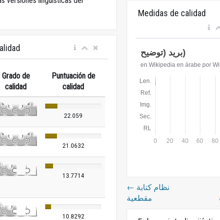
as versiones lingüísticas del
Medidas de calidad
alidad
Grado de
Puntuación de
calidad
calidad
22.059
21.0632
13.7714
←
نظام كتابة
مقطعية
10.8292