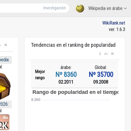
Investigación
Wikipedia en árabe
WikiRank.net
ver. 1.6.3
Tendencias en el ranking de popularidad
pedia:
l:
árabe:
Global:
Mejor
Nº 8360
Nº 35700
rango
02.2011
09.2008
2026:
l: