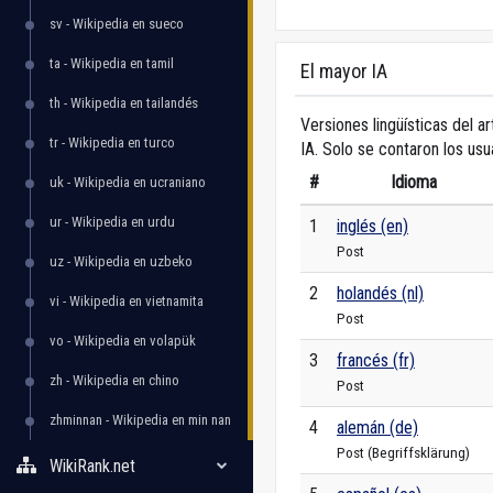
sv - Wikipedia en sueco
ta - Wikipedia en tamil
El mayor IA
th - Wikipedia en tailandés
Versiones lingüísticas del ar
tr - Wikipedia en turco
IA. Solo se contaron los usu
#
Idioma
uk - Wikipedia en ucraniano
ur - Wikipedia en urdu
1
inglés (en)
Post
uz - Wikipedia en uzbeko
2
holandés (nl)
vi - Wikipedia en vietnamita
Post
vo - Wikipedia en volapük
3
francés (fr)
zh - Wikipedia en chino
Post
zhminnan - Wikipedia en min nan
4
alemán (de)
Post (Begriffsklärung)
WikiRank.net