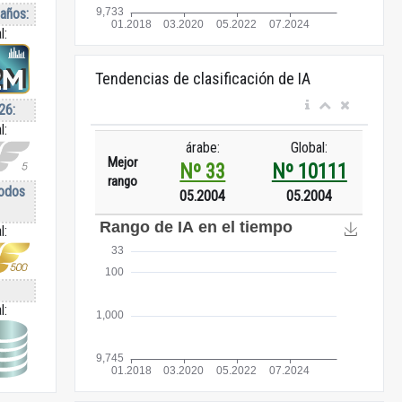
 años:
l:
Tendencias de clasificación de IA
26:
l:
árabe:
Global:
Mejor
Nº 33
Nº 10111
rango
todos
05.2004
05.2004
l:
l: