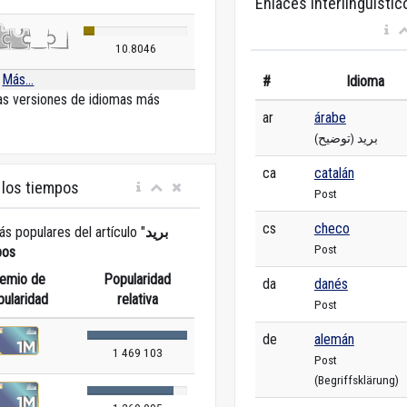
Enlaces interlingüístic
10.8046
Más...
#
Idioma
las versiones de idiomas más
ar
árabe
بريد (توضيح)
ca
catalán
 los tiempos
Post
cs
checo
ás populares del artículo "
بريد
Post
pos
emio de
Popularidad
da
danés
pularidad
relativa
Post
de
alemán
1 469 103
Post
(Begriffsklärung)