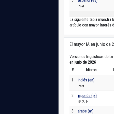
5
español (es)
Post
La siguiente tabla muestra 
artículo con mayor Interés 
El mayor IA en junio de 
Versiones lingüísticas del ar
en
junio de 2026
#
Idioma
1
inglés (en)
Post
2
japonés (ja)
ポスト
3
árabe (ar)