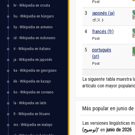
Post
hr - Wikipedia en croata
3
japonés (ja)
hu - Wikipedia en húngaro
ポスト
hy - Wikipedia en armenio
4
francés (fr)
id - Wikipedia en indonesio
Post
it - Wikipedia en italiano
5
portugués
(pt)
ja - Wikipedia en japonés
Post
ka - Wikipedia en georgiano
La siguiente tabla muestra l
kk - Wikipedia en kazajo
artículo con mayor populari
ko - Wikipedia en coreano
la - Wikipedia en latín
Más popular en junio de
lt - Wikipedia en lituano
Las versiones lingüísticas m
ms - Wikipedia en malayo
(توضيح)
" en
junio de 2026