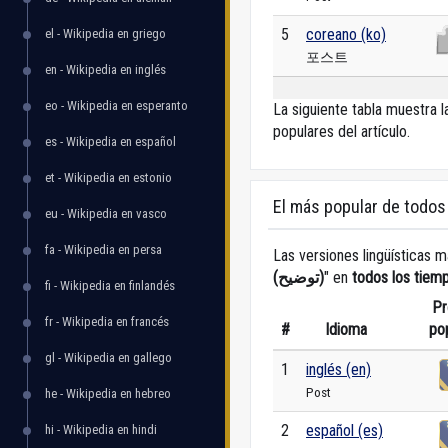
5
coreano (ko)
el - Wikipedia en griego
포스트
en - Wikipedia en inglés
eo - Wikipedia en esperanto
La siguiente tabla muestra 
populares del artículo.
es - Wikipedia en español
et - Wikipedia en estonio
El más popular de todos
eu - Wikipedia en vasco
fa - Wikipedia en persa
Las versiones lingüísticas m
(توضيح)
" en
todos los tiem
fi - Wikipedia en finlandés
Pr
fr - Wikipedia en francés
#
Idioma
po
gl - Wikipedia en gallego
1
inglés (en)
Post
he - Wikipedia en hebreo
2
español (es)
hi - Wikipedia en hindi