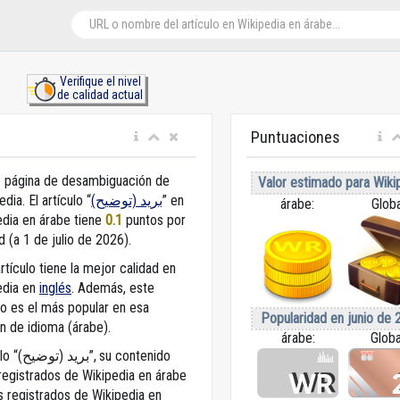
Verifique el nivel
de calidad actual
Puntuaciones
- página de desambiguación de
Valor estimado para Wiki
dia. El artículo “
بريد (توضيح)
” en
árabe:
Globa
edia en árabe
tiene
0.1
puntos por
d (a 1 de julio de 2026).
rtículo tiene la mejor calidad en
edia en
inglés
. Además, este
lo es el más popular en esa
Popularidad en junio de 
n de idioma (árabe).
árabe:
Globa
ntenido
registrados de Wikipedia en árabe
s registrados de Wikipedia en