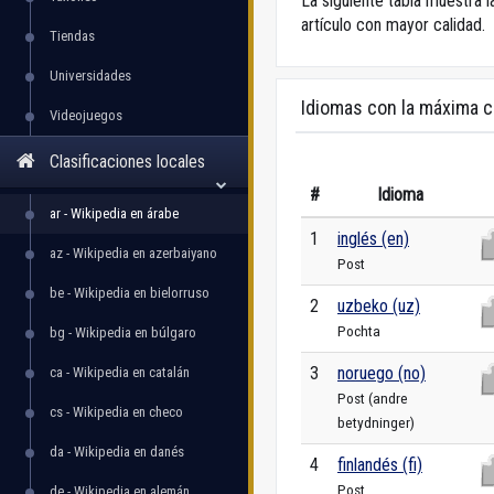
La siguiente tabla muestra l
artículo con mayor calidad.
Tiendas
Universidades
Idiomas con la máxima c
Videojuegos
Clasificaciones locales
#
Idioma
ar - Wikipedia en árabe
1
inglés (en)
az - Wikipedia en azerbaiyano
Post
be - Wikipedia en bielorruso
2
uzbeko (uz)
Pochta
bg - Wikipedia en búlgaro
3
noruego (no)
ca - Wikipedia en catalán
Post (andre
cs - Wikipedia en checo
betydninger)
da - Wikipedia en danés
4
finlandés (fi)
Post
de - Wikipedia en alemán