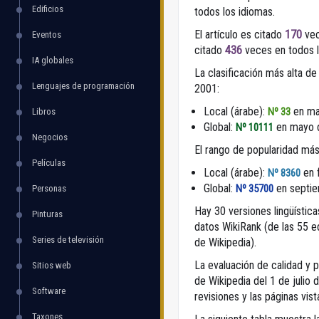
Edificios
todos los idiomas.
El artículo es citado
170
vec
Eventos
citado
436
veces en todos l
IA globales
La clasificación más alta de
Lenguajes de programación
2001:
Local (árabe):
en ma
Nº 33
Libros
Global:
en mayo 
Nº 10111
Negocios
El rango de popularidad más
Películas
Local (árabe):
en 
Nº 8360
Global:
en septi
Nº 35700
Personas
Hay 30 versiones lingüística
Pinturas
datos WikiRank (de las 55 
Series de televisión
de Wikipedia).
La evaluación de calidad y 
Sitios web
de Wikipedia del 1 de julio d
Software
revisiones y las páginas vis
Taxones