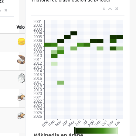
os
Valor