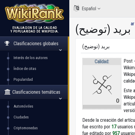
Español
ar
بريد (توضيح)
EVALUACIÓN DE LA CALIDAD
Y POPULARIDAD DE WIKIPEDIA.
WikiRank
Clasificaciones globales
بريد (توضيح)
Interés de los autores
Post 
Calidad:
Wikime
Índice de citas
Wikip
Popularidad
calida
Este a
Clasificaciones temáticas
Wikip
0
artícu
Automóviles
versió
Ciudades
Desde la creación del artículo “بريد (توضيح)”, su co
fue escrito por
17
usuarios 
Criptomonedas
fue editado por
957
usuario