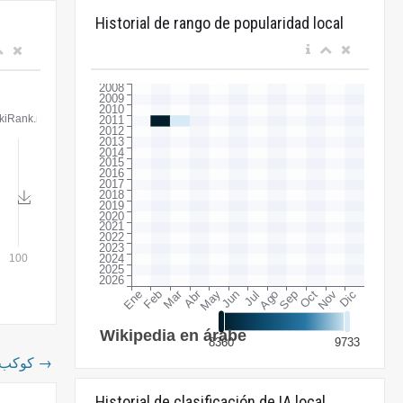
Historial de rango de popularidad local
كوكب
→
Historial de clasificación de IA local