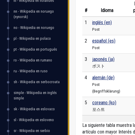
nl - Wikipedia en holandés
#
Idioma
nn - Wikipedia en noruego
(nynorsk)
1
inglés (en)
no - Wikipedia en noruego
Post
pl - Wikipedia en polaco
2
español (es)
Post
pt - Wikipedia en portugués
3
japonés (ja)
ro - Wikipedia en rumano
ポスト
ru - Wikipedia en ruso
4
alemán (de)
sh - Wikipedia en serbocroata
Post
(Begriffsklärung)
simple - Wikipedia en inglés
simple
5
coreano (ko)
sk - Wikipedia en eslovaco
포스트
sl - Wikipedia en esloveno
La siguiente tabla muestra 
sr - Wikipedia en serbio
artículo con mayor Interés d