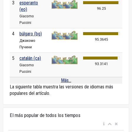
3
esperanto
96.25
(eo)
Giacomo
Puccini
4
búlgaro (bg)
95.3645
Джакомо
Пучини
5
catalán (ca)
93.3141
Giacomo
Puccini
Más...
La siguiente tabla muestra las versiones de idiomas más
populares del artículo.
El más popular de todos los tiempos