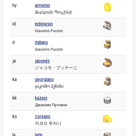
hy
armenio
Ջակոմո Պուչինի
id
indonesio
Giacomo Puccini
it
italiano
Giacomo Puccini
ja
japonés
ジャコモ・プッチーニ
ka
georgiano
ჯაკომო პუჩინი
kk
kazajo
Джакомо Пуччини
ko
coreano
자코모 푸치니
la
latín