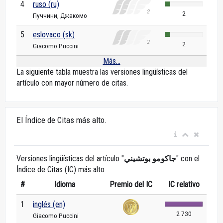
4
ruso (ru)
2
Пуччини, Джакомо
5
eslovaco (sk)
2
Giacomo Puccini
Más...
La siguiente tabla muestra las versiones lingüísticas del
artículo con mayor número de citas.
El Índice de Citas más alto.
Versiones lingüísticas del artículo "
جاكومو بوتشيني
" con el
Índice de Citas (IC) más alto
#
Idioma
Premio del IC
IC relativo
1
inglés (en)
2 730
Giacomo Puccini