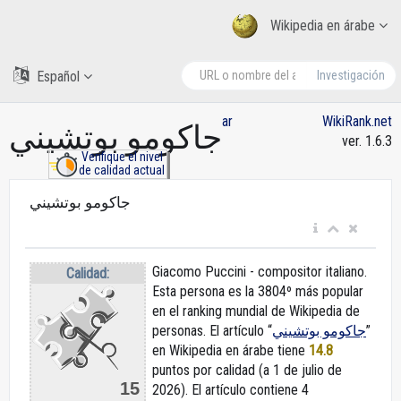
Wikipedia en árabe
Español
Investigación
ar
WikiRank.net
جاكومو بوتشيني
ver. 1.6.3
Verifique el nivel
de calidad actual
جاكومو بوتشيني
Giacomo Puccini - compositor italiano.
Calidad:
Esta persona es la 3804º más popular
en el ranking mundial de Wikipedia de
personas. El artículo “
جاكومو بوتشيني
”
en Wikipedia en árabe
tiene
14.8
puntos por calidad (a 1 de julio de
15
2026).
El artículo contiene 4