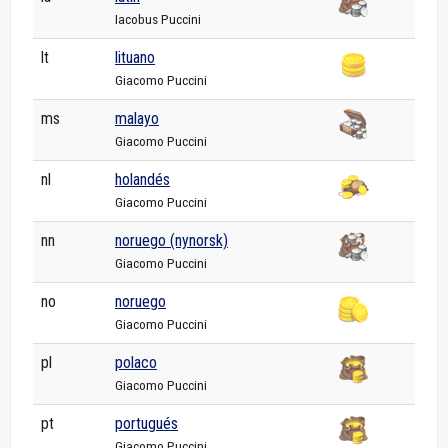
Iacobus Puccini
lt
lituano
Giacomo Puccini
ms
malayo
Giacomo Puccini
nl
holandés
Giacomo Puccini
nn
noruego (nynorsk)
Giacomo Puccini
no
noruego
Giacomo Puccini
pl
polaco
Giacomo Puccini
pt
portugués
Giacomo Puccini