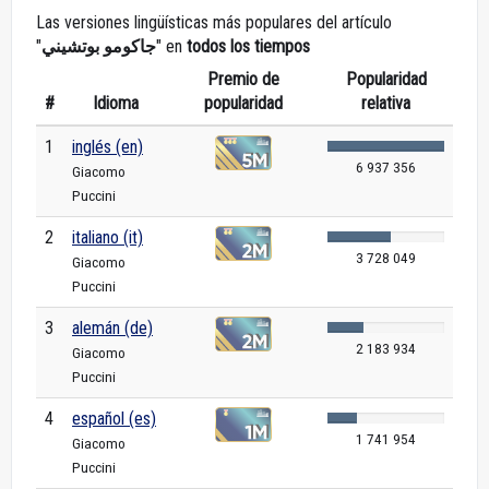
Las versiones lingüísticas más populares del artículo
"
جاكومو بوتشيني
" en
todos los tiempos
Premio de
Popularidad
#
Idioma
popularidad
relativa
1
inglés (en)
6 937 356
Giacomo
Puccini
2
italiano (it)
3 728 049
Giacomo
Puccini
3
alemán (de)
2 183 934
Giacomo
Puccini
4
español (es)
1 741 954
Giacomo
Puccini