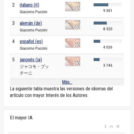
2
italiano (it)
9 301
Giacomo Puccini
3
alemán (de)
8 320
Giacomo Puccini
4
español (es)
4 026
Giacomo Puccini
5
japonés (ja)
3 746
ジャコモ・プッ
チーニ
Más...
La siguiente tabla muestra las versiones de idiomas del
artículo con mayor Interés de los Autores.
El mayor IA