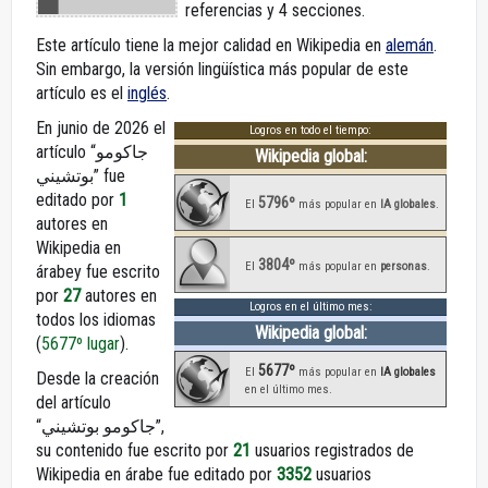
referencias y 4 secciones.
Este artículo tiene la mejor calidad en Wikipedia en
alemán
.
Sin embargo, la versión lingüística más popular de este
artículo es el
inglés
.
En junio de 2026 el
Logros en todo el tiempo:
artículo “جاكومو
Wikipedia global:
بوتشيني” fue
editado por
1
5796º
El
más popular en
IA globales
.
autores en
Wikipedia en
3804º
El
más popular en
personas
.
árabey fue escrito
por
27
autores en
Logros en el último mes:
todos los idiomas
Wikipedia global:
(
5677º lugar
).
5677º
El
más popular en
IA globales
Desde la creación
en el último mes.
del artículo
“جاكومو بوتشيني”,
su contenido fue escrito por
21
usuarios registrados de
Wikipedia en árabe fue editado por
3352
usuarios