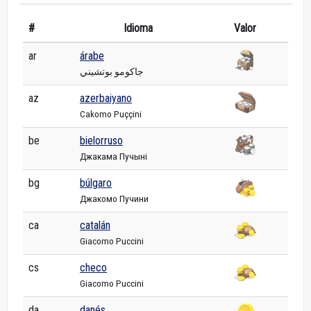
#
Idioma
Valor
ar
árabe
جاكومو بوتشيني
az
azerbaiyano
Cakomo Puççini
be
bielorruso
Джакама Пучыні
bg
búlgaro
Джакомо Пучини
ca
catalán
Giacomo Puccini
cs
checo
Giacomo Puccini
da
danés