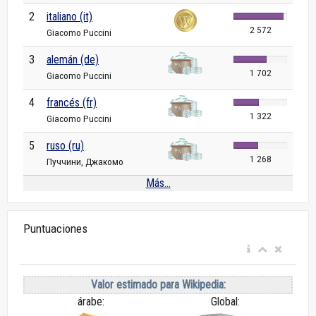
2
italiano (it)
2 572
Giacomo Puccini
3
alemán (de)
1 702
Giacomo Puccini
4
francés (fr)
1 322
Giacomo Puccini
5
ruso (ru)
1 268
Пуччини, Джакомо
Más...
Puntuaciones
Valor estimado para Wikipedia:
árabe:
Global: