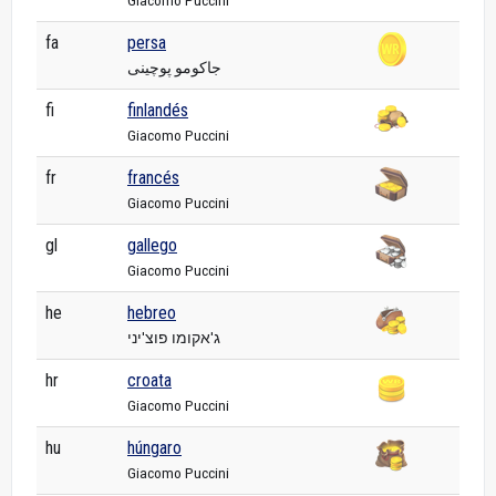
fa
persa
جاکومو پوچینی
fi
finlandés
Giacomo Puccini
fr
francés
Giacomo Puccini
gl
gallego
Giacomo Puccini
he
hebreo
ג'אקומו פוצ'יני
hr
croata
Giacomo Puccini
hu
húngaro
Giacomo Puccini