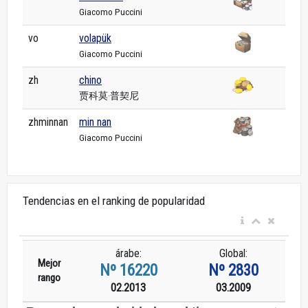
Giacomo Puccini
vo
volapük
Giacomo Puccini
zh
chino
贾科莫·普契尼
zhminnan
min nan
Giacomo Puccini
Tendencias en el ranking de popularidad
árabe:
Global:
Mejor
Nº 16220
Nº 2830
rango
02.2013
03.2009