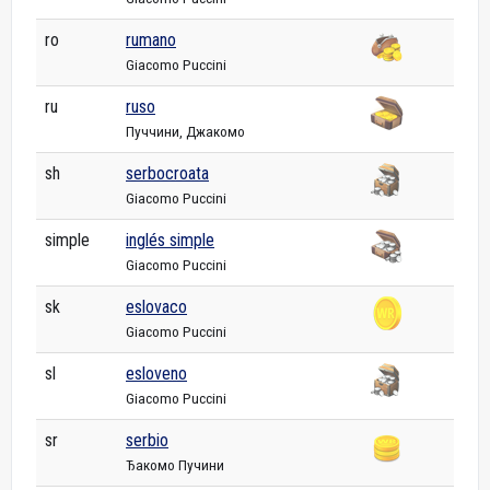
ro
rumano
Giacomo Puccini
ru
ruso
Пуччини, Джакомо
sh
serbocroata
Giacomo Puccini
simple
inglés simple
Giacomo Puccini
sk
eslovaco
Giacomo Puccini
sl
esloveno
Giacomo Puccini
sr
serbio
Ђакомо Пучини