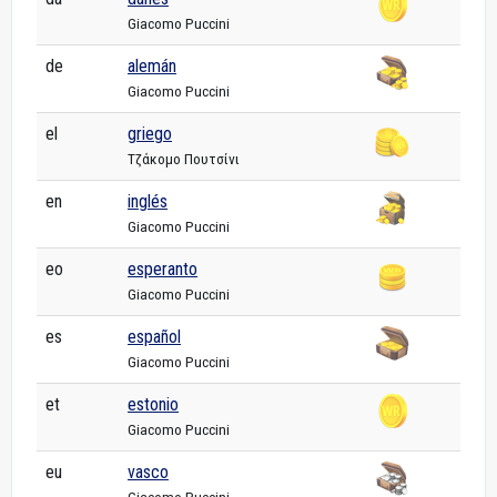
Giacomo Puccini
de
alemán
Giacomo Puccini
el
griego
Τζάκομο Πουτσίνι
en
inglés
Giacomo Puccini
eo
esperanto
Giacomo Puccini
es
español
Giacomo Puccini
et
estonio
Giacomo Puccini
eu
vasco
Giacomo Puccini