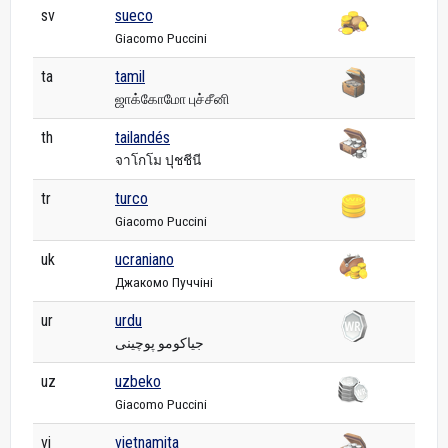
sv
sueco
Giacomo Puccini
ta
tamil
ஜாக்கோமோ புச்சீனி
th
tailandés
จาโกโม ปุชชีนี
tr
turco
Giacomo Puccini
uk
ucraniano
Джакомо Пуччіні
ur
urdu
جیاکومو پوچینی
uz
uzbeko
Giacomo Puccini
vi
vietnamita