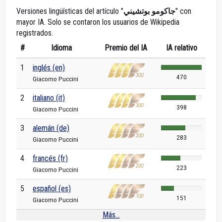
Versiones lingüísticas del artículo "
جاكومو بوتشيني
" con
mayor IA. Solo se contaron los usuarios de Wikipedia
registrados.
#
Idioma
Premio del IA
IA relativo
1
inglés (en)
470
Giacomo Puccini
2
italiano (it)
398
Giacomo Puccini
3
alemán (de)
283
Giacomo Puccini
4
francés (fr)
223
Giacomo Puccini
5
español (es)
151
Giacomo Puccini
Más...