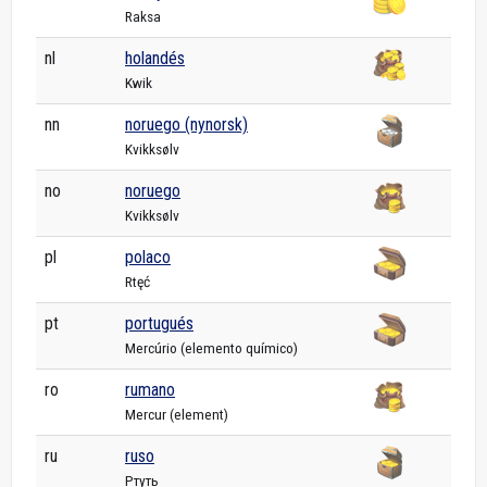
Raksa
nl
holandés
Kwik
nn
noruego (nynorsk)
Kvikksølv
no
noruego
Kvikksølv
pl
polaco
Rtęć
pt
portugués
Mercúrio (elemento químico)
ro
rumano
Mercur (element)
ru
ruso
Ртуть