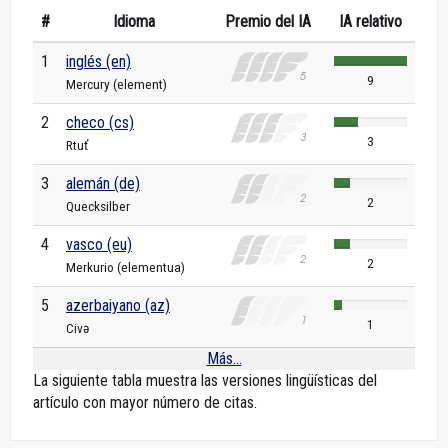
#
Idioma
Premio del IA
IA relativo
1
inglés (en)
9
Mercury (element)
2
checo (cs)
3
Rtuť
3
alemán (de)
2
Quecksilber
4
vasco (eu)
2
Merkurio (elementua)
5
azerbaiyano (az)
1
Civə
Más...
La siguiente tabla muestra las versiones lingüísticas del
artículo con mayor número de citas.