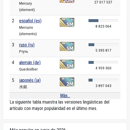
27 017 537
Mercury
(element)
2
español (es)
8 823 064
Mercurio
(elemento)
3
ruso (ru)
5 395 817
Ртуть
4
alemán (de)
4 959 360
Quecksilber
5
japonés (ja)
3 897 043
水銀
Más...
La siguiente tabla muestra las versiones lingüísticas del
artículo con mayor popularidad en el último mes.