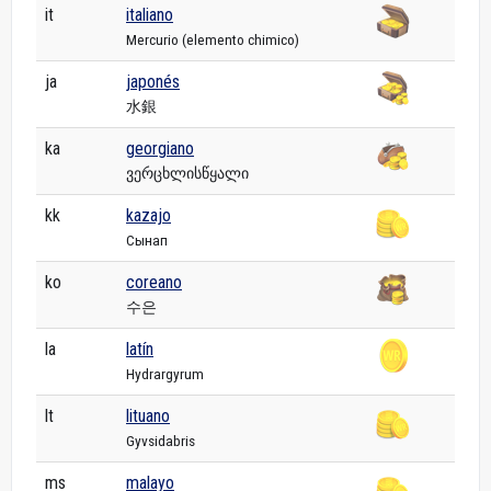
it
italiano
Mercurio (elemento chimico)
ja
japonés
水銀
ka
georgiano
ვერცხლისწყალი
kk
kazajo
Сынап
ko
coreano
수은
la
latín
Hydrargyrum
lt
lituano
Gyvsidabris
ms
malayo