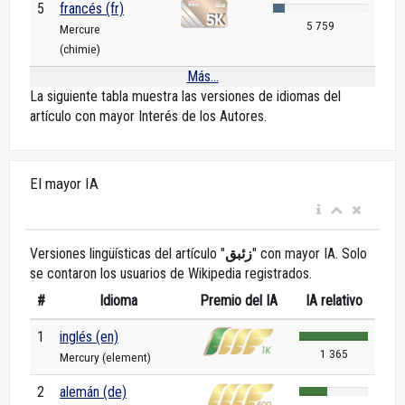
5
francés (fr)
5 759
Mercure
(chimie)
Más...
La siguiente tabla muestra las versiones de idiomas del
artículo con mayor Interés de los Autores.
El mayor IA
Versiones lingüísticas del artículo "
زئبق
" con mayor IA. Solo
se contaron los usuarios de Wikipedia registrados.
#
Idioma
Premio del IA
IA relativo
1
inglés (en)
1 365
Mercury (element)
2
alemán (de)