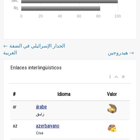
←
الجدار الإسرائيلي في الضفة
الغربية
هيدروجين
→
Enlaces interlingüísticos
#
Idioma
Valor
ar
árabe
زئبق
az
azerbaiyano
Civə