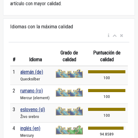
artículo con mayor calidad.
Idiomas con la máxima calidad
Grado de
Puntuación de
#
Idioma
calidad
calidad
1
alemán (de)
100
Quecksilber
2
rumano (ro)
100
Mercur (element)
3
esloveno (sl)
100
Živo srebro
4
inglés (en)
94.8589
Mercury