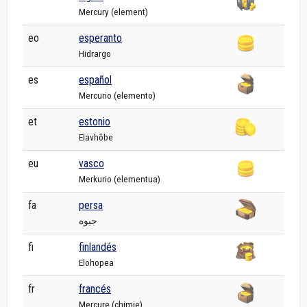
Mercury (element)
eo
esperanto
Hidrargo
es
español
Mercurio (elemento)
et
estonio
Elavhõbe
eu
vasco
Merkurio (elementua)
fa
persa
جیوه
fi
finlandés
Elohopea
fr
francés
Mercure (chimie)