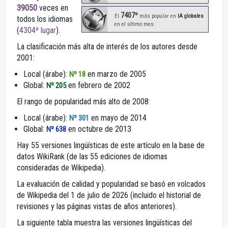
39050
veces en
7407º
El
más popular en
IA globales
todos los idiomas
en el último mes.
(
4304º lugar
).
La clasificación más alta de interés de los autores desde
2001:
Local (árabe):
en marzo de 2005
Nº 18
Global:
en febrero de 2002
Nº 205
El rango de popularidad más alto de 2008:
Local (árabe):
en mayo de 2014
Nº 301
Global:
en octubre de 2013
Nº 638
Hay 55 versiones lingüísticas de este artículo en la base de
datos WikiRank (de las 55 ediciones de idiomas
consideradas de Wikipedia).
La evaluación de calidad y popularidad se basó en volcados
de Wikipedia del 1 de julio de 2026 (incluido el historial de
revisiones y las páginas vistas de años anteriores).
La siguiente tabla muestra las versiones lingüísticas del