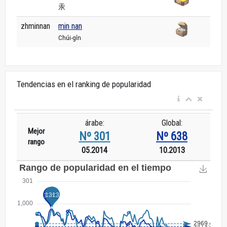
汞
zhminnan
min nan
Chúi-gîn
Tendencias en el ranking de popularidad
árabe:
Global:
Mejor
Nº 301
Nº 638
rango
05.2014
10.2013