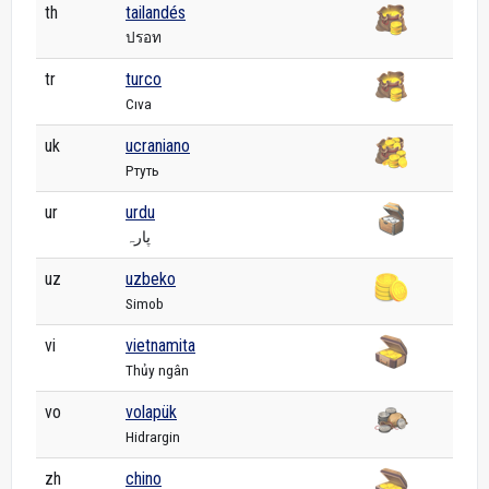
th
tailandés
ปรอท
tr
turco
Cıva
uk
ucraniano
Ртуть
ur
urdu
پارہ
uz
uzbeko
Simob
vi
vietnamita
Thủy ngân
vo
volapük
Hidrargin
zh
chino