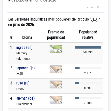
Más popular en junio de 2026
Las versiones lingüísticas más populares del artículo "
زئبق
"
en
junio de 2026
Premio de
Popularidad
#
Idioma
popularidad
relativa
1
inglés (en)
50 033
Mercury
(element)
2
japonés (ja)
9 114
水銀
3
ruso (ru)
8 201
Ртуть
4
alemán (de)
7 803
Quecksilber