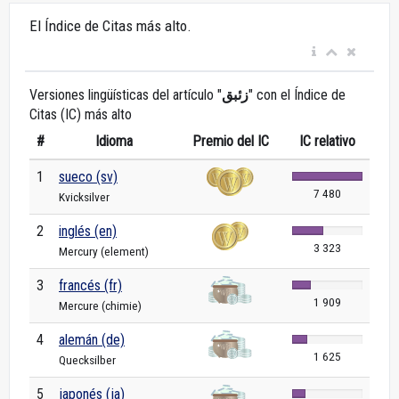
El Índice de Citas más alto.
Versiones lingüísticas del artículo "
زئبق
" con el Índice de
Citas (IC) más alto
#
Idioma
Premio del IC
IC relativo
1
sueco (sv)
7 480
Kvicksilver
2
inglés (en)
3 323
Mercury (element)
3
francés (fr)
1 909
Mercure (chimie)
4
alemán (de)
1 625
Quecksilber
5
japonés (ja)