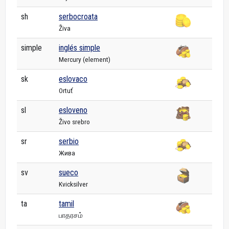
sh
serbocroata
Živa
simple
inglés simple
Mercury (element)
sk
eslovaco
Ortuť
sl
esloveno
Živo srebro
sr
serbio
Жива
sv
sueco
Kvicksilver
ta
tamil
பாதரசம்