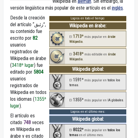
Wikipedia en
alemán
. Sin embargo, la
versión lingüística más popular de este artículo es el
inglés
.
Desde la creación
Logros en todo el tiempo:
del artículo “زئبق”,
Wikipedia en árabe:
su contenido fue
1713º
ar
El
más popular en
árabe
escrito por
82
Wikipedia
.
usuarios
registrados de
3418º
ar
El
más editable en
árabe
Wikipedia en árabe
Wikipedia
.
(
3418º lugar
) fue
Wikipedia global:
editado por
5804
usuarios
1591º
El
más popular en
todos los
registrados de
temas
.
Wikipedia en todos
los idiomas (
1355º
1355º
El
más popular en
IA globales
.
lugar
).
Logros en el último mes:
El artículo es
Wikipedia global:
citado
748
veces
en Wikipedia en
8022º
El
más popular en
todos los
árabe y es citado
temas
en el último mes.