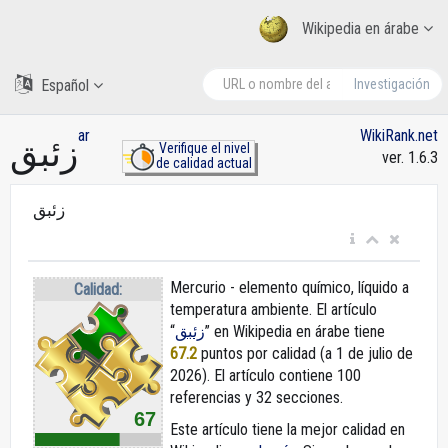
Wikipedia en árabe
Español
Investigación
ar
WikiRank.net
زئبق
Verifique el nivel
ver. 1.6.3
de calidad actual
زئبق
Mercurio - elemento químico, líquido a
Calidad:
temperatura ambiente. El artículo
“
زئبق
” en Wikipedia en árabe
tiene
67.2
puntos por calidad (a 1 de julio de
2026).
El artículo contiene 100
referencias y 32 secciones.
67
Este artículo tiene la mejor calidad en