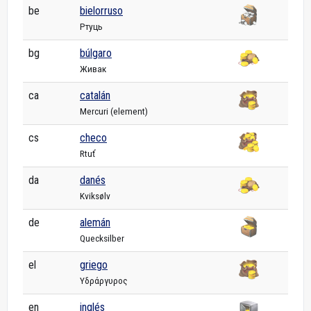
be
bielorruso
Ртуць
bg
búlgaro
Живак
ca
catalán
Mercuri (element)
cs
checo
Rtuť
da
danés
Kviksølv
de
alemán
Quecksilber
el
griego
Υδράργυρος
en
inglés