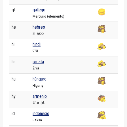
gl
gallego
Mercurio (elemento)
he
hebreo
כספית
hi
hindi
पारा
hr
croata
Živa
hu
húngaro
Higany
hy
armenio
Սնդիկ
id
indonesio
Raksa