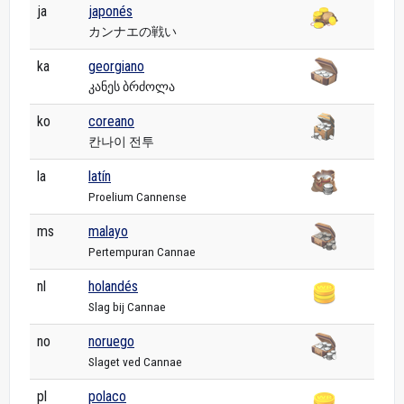
ja
japonés
カンナエの戦い
ka
georgiano
კანეს ბრძოლა
ko
coreano
칸나이 전투
la
latín
Proelium Cannense
ms
malayo
Pertempuran Cannae
nl
holandés
Slag bij Cannae
no
noruego
Slaget ved Cannae
pl
polaco