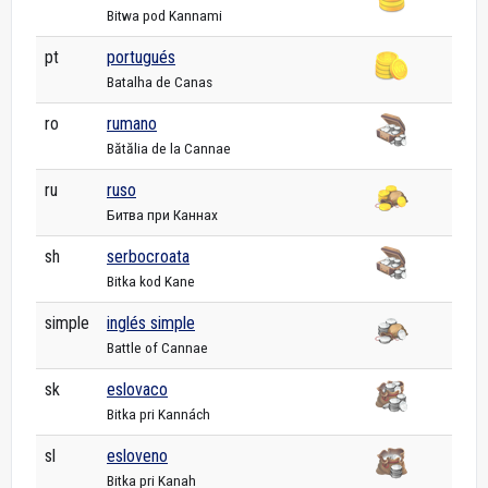
Bitwa pod Kannami
pt
portugués
Batalha de Canas
ro
rumano
Bătălia de la Cannae
ru
ruso
Битва при Каннах
sh
serbocroata
Bitka kod Kane
simple
inglés simple
Battle of Cannae
sk
eslovaco
Bitka pri Kannách
sl
esloveno
Bitka pri Kanah