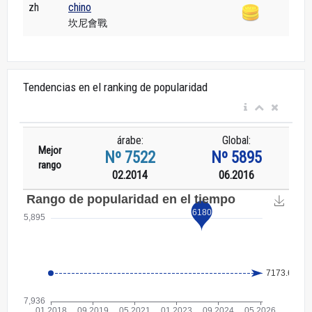
zh
chino
坎尼會戰
Tendencias en el ranking de popularidad
árabe:
Global:
Mejor
Nº 7522
Nº 5895
rango
02.2014
06.2016