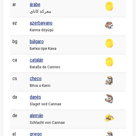
ar
árabe
معركة كاناي
az
azerbaiyano
Kanna döyüşü
bg
búlgaro
Битка при Кана
ca
catalán
Batalla de Cannes
cs
checo
Bitva u Kann
da
danés
Slaget ved Cannae
de
alemán
Schlacht von Cannae
el
griego