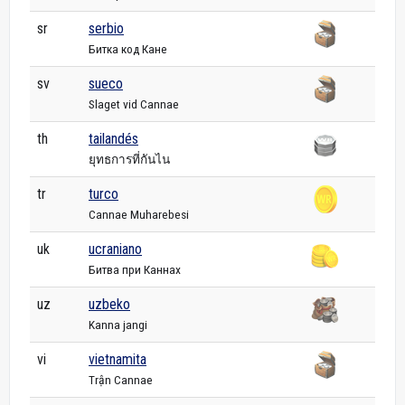
sr
serbio
Битка код Кане
sv
sueco
Slaget vid Cannae
th
tailandés
ยุทธการที่กันไน
tr
turco
Cannae Muharebesi
uk
ucraniano
Битва при Каннах
uz
uzbeko
Kanna jangi
vi
vietnamita
Trận Cannae