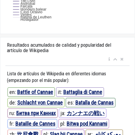
Resultados acumulados de calidad y popularidad del
artículo de Wikipedia
Lista de artículos de Wikipedia en diferentes idiomas
(empezando por el más popular):
en:
Battle of Cannae
it:
Battaglia di Canne
de:
Schlacht von Cannae
es:
Batalla de Cannas
ru:
Битва при Каннах
ja:
カンナエの戦い
fr:
Bataille de Cannes
pl:
Bitwa pod Kannami
zh:
坎尼會戰
nl:
Slag bij Cannae
ar:
معركة كاناي