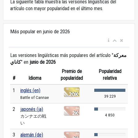
La siguiente tabla muestra las versiones lingüísticas del
artículo con mayor popularidad en el último mes.
Más popular en junio de 2026
Las versiones lingüísticas más populares del artículo "
معركة
كاناي
" en
junio de 2026
Premio de
Popularidad
#
Idioma
popularidad
relativa
1
inglés (en)
39 229
Battle of Cannae
2
japonés (ja)
4 850
カンナエの戦
い
3
alemán (de)