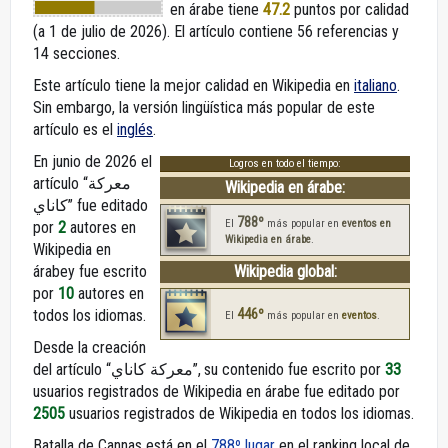
en árabe
tiene
47.2
puntos por calidad
(a 1 de julio de 2026).
El artículo contiene 56 referencias y
14 secciones.
Este artículo tiene la mejor calidad en Wikipedia en
italiano
.
Sin embargo, la versión lingüística más popular de este
artículo es el
inglés
.
En junio de 2026 el
Logros en todo el tiempo:
artículo “معركة
Wikipedia en árabe:
كاناي” fue editado
788º
El
más popular en
eventos en
por
2
autores en
Wikipedia en árabe
.
Wikipedia en
árabey fue escrito
Wikipedia global:
por
10
autores en
446º
todos los idiomas.
El
más popular en
eventos
.
Desde la creación
del artículo “معركة كاناي”, su contenido fue escrito por
33
usuarios registrados de Wikipedia en árabe fue editado por
2505
usuarios registrados de Wikipedia en todos los idiomas.
Batalla de Cannas está en el
788º lugar
en el ranking local de