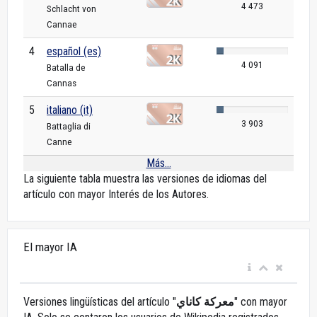
4 473
Schlacht von
Cannae
4
español (es)
4 091
Batalla de
Cannas
5
italiano (it)
3 903
Battaglia di
Canne
Más...
La siguiente tabla muestra las versiones de idiomas del
artículo con mayor Interés de los Autores.
El mayor IA
Versiones lingüísticas del artículo "
معركة كاناي
" con mayor