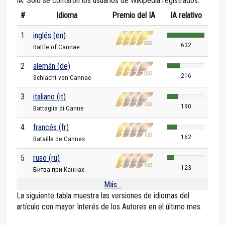
IA. Solo se contaron los usuarios de Wikipedia registrados.
#
Idioma
Premio del IA
IA relativo
1
inglés (en)
632
Battle of Cannae
2
alemán (de)
216
Schlacht von Cannae
3
italiano (it)
190
Battaglia di Canne
4
francés (fr)
162
Bataille de Cannes
5
ruso (ru)
123
Битва при Каннах
Más...
La siguiente tabla muestra las versiones de idiomas del
artículo con mayor Interés de los Autores en el último mes.