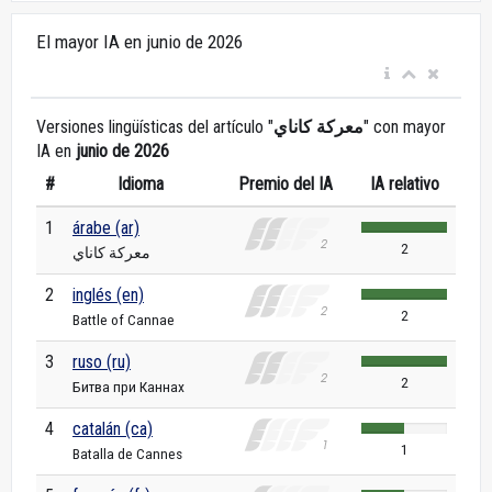
El mayor IA en junio de 2026
Versiones lingüísticas del artículo "
معركة كاناي
" con mayor
IA en
junio de 2026
#
Idioma
Premio del IA
IA relativo
1
árabe (ar)
2
معركة كاناي
2
inglés (en)
2
Battle of Cannae
3
ruso (ru)
2
Битва при Каннах
4
catalán (ca)
1
Batalla de Cannes