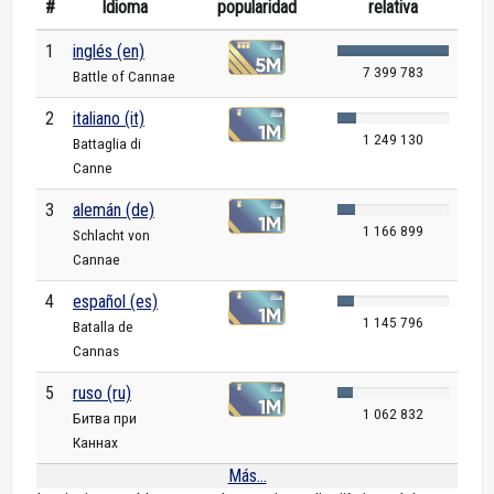
#
Idioma
popularidad
relativa
1
inglés (en)
7 399 783
Battle of Cannae
2
italiano (it)
1 249 130
Battaglia di
Canne
3
alemán (de)
1 166 899
Schlacht von
Cannae
4
español (es)
1 145 796
Batalla de
Cannas
5
ruso (ru)
1 062 832
Битва при
Каннах
Más...