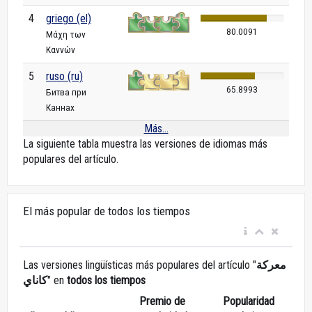
4
griego (el)
80.0091
Μάχη των
Καννών
5
ruso (ru)
65.8993
Битва при
Каннах
Más...
La siguiente tabla muestra las versiones de idiomas más
populares del artículo.
El más popular de todos los tiempos
Las versiones lingüísticas más populares del artículo "
معركة
كاناي
" en
todos los tiempos
Premio de
Popularidad