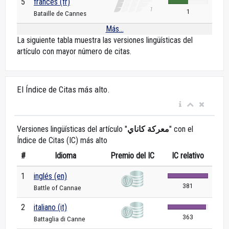
5
francés (fr)
1
Bataille de Cannes
Más...
La siguiente tabla muestra las versiones lingüísticas del
artículo con mayor número de citas.
El Índice de Citas más alto.
Versiones lingüísticas del artículo "
معركة كاناي
" con el
Índice de Citas (IC) más alto
#
Idioma
Premio del IC
IC relativo
1
inglés (en)
381
Battle of Cannae
2
italiano (it)
363
Battaglia di Canne