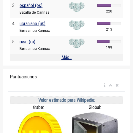
3
español (es)
220
Batalla de Cannas
4
ucraniano (uk)
213
Битва при Каннах
5
ruso (ru)
199
Битва при Каннах
Más...
Puntuaciones
Valor estimado para Wikipedia:
árabe:
Global: