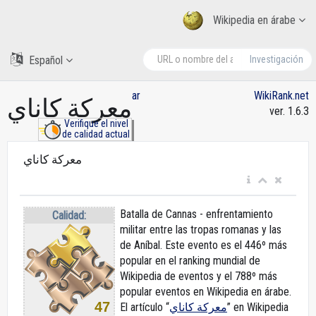
Wikipedia en árabe
Español
Investigación
ar
WikiRank.net
معركة كاناي
ver. 1.6.3
Verifique el nivel
de calidad actual
معركة كاناي
Batalla de Cannas - enfrentamiento
Calidad:
militar entre las tropas romanas y las
de Aníbal. Este evento es el 446º más
popular en el ranking mundial de
Wikipedia de eventos y el 788º más
popular eventos en Wikipedia en árabe.
47
El artículo “
معركة كاناي
” en Wikipedia