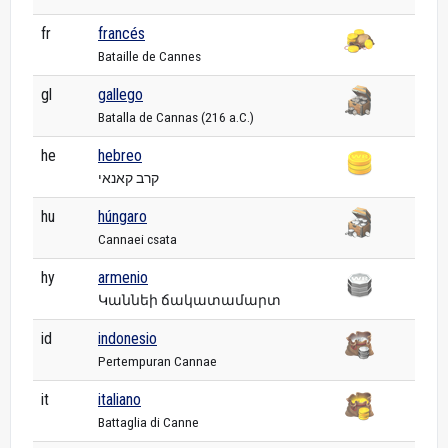
fr
francés
Bataille de Cannes
gl
gallego
Batalla de Cannas (216 a.C.)
he
hebreo
קרב קאנאי
hu
húngaro
Cannaei csata
hy
armenio
Կաննեի ճակատամարտ
id
indonesio
Pertempuran Cannae
it
italiano
Battaglia di Canne