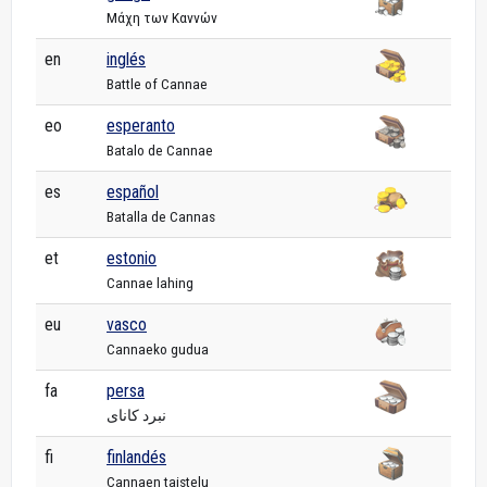
Μάχη των Καννών
en
inglés
Battle of Cannae
eo
esperanto
Batalo de Cannae
es
español
Batalla de Cannas
et
estonio
Cannae lahing
eu
vasco
Cannaeko gudua
fa
persa
نبرد کانای
fi
finlandés
Cannaen taistelu