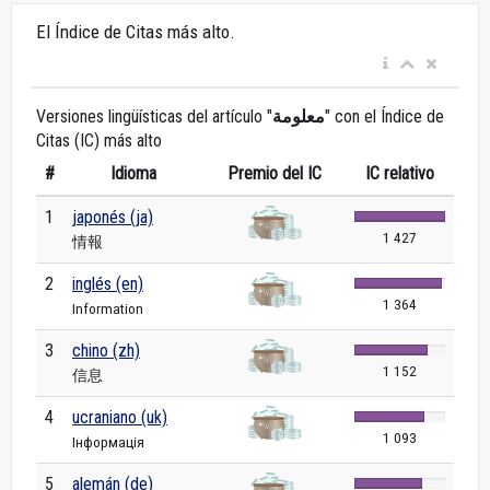
El Índice de Citas más alto.
Versiones lingüísticas del artículo "
معلومة
" con el Índice de
Citas (IC) más alto
#
Idioma
Premio del IC
IC relativo
1
japonés (ja)
1 427
情報
2
inglés (en)
1 364
Information
3
chino (zh)
1 152
信息
4
ucraniano (uk)
1 093
Інформація
5
alemán (de)