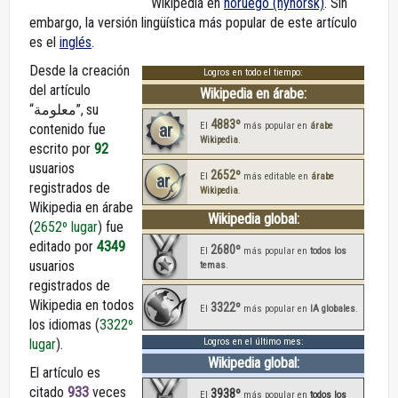
Wikipedia en
noruego (nynorsk)
. Sin
embargo, la versión lingüística más popular de este artículo
es el
inglés
.
Desde la creación
Logros en todo el tiempo:
del artículo
Wikipedia en árabe:
“معلومة”, su
4883º
ar
El
más popular en
árabe
contenido fue
Wikipedia
.
escrito por
92
usuarios
2652º
ar
El
más editable en
árabe
registrados de
Wikipedia
.
Wikipedia en árabe
Wikipedia global:
(
2652º lugar
) fue
editado por
4349
2680º
El
más popular en
todos los
usuarios
temas
.
registrados de
Wikipedia en todos
3322º
El
más popular en
IA globales
.
los idiomas (
3322º
lugar
).
Logros en el último mes:
Wikipedia global:
El artículo es
citado
933
veces
3938º
El
más popular en
todos los