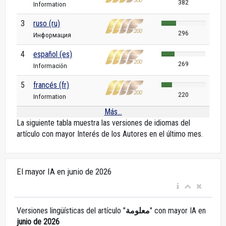
382
Information
3
ruso (ru)
296
Информация
4
español (es)
269
Información
5
francés (fr)
220
Information
Más...
La siguiente tabla muestra las versiones de idiomas del
artículo con mayor Interés de los Autores en el último mes.
El mayor IA en junio de 2026
Versiones lingüísticas del artículo "
معلومة
" con mayor IA en
junio de 2026