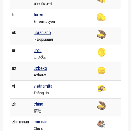
สารสนเทศ
tr
turco
Enformasyon
uk
ucraniano
Інформація
ur
urdu
اطلاعات
uz
uzbeko
Axborot
vi
vietnamita
Thông tin
zh
chino
信息
zhminnan
min nan
Chu-sìn