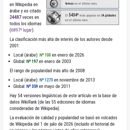
en Wikipedia en
temas
en el último mes.
árabe y es citado
5434º
El
más popular en
IA globales
24487
veces en
en el último mes.
todos los idiomas
(
6897º lugar
).
La clasificación más alta de interés de los autores desde
2001:
Local (árabe):
en enero de 2026
Nº 100
Global:
en enero de 2003
Nº 197
El rango de popularidad más alto de 2008:
Local (árabe):
en noviembre de 2013
Nº 1273
Global:
en mayo de 2011
Nº 359
Hay 54 versiones lingüísticas de este artículo en la base de
datos WikiRank (de las 55 ediciones de idiomas
consideradas de Wikipedia).
La evaluación de calidad y popularidad se basó en volcados
de Wikipedia del 1 de julio de 2026 (incluido el historial de