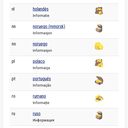
nl
holandés
Informatie
nn
noruego (nynorsk)
Informasjon
no
noruego
Informasjon
pl
polaco
Informacja
pt
portugués
Informação
ro
rumano
Informație
ru
ruso
Информация