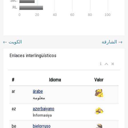
←
الكويت
الشارقة
→
Enlaces interlingüísticos
#
Idioma
Valor
ar
árabe
معلومة
az
azerbaiyano
İnformasiya
be
bielorruso