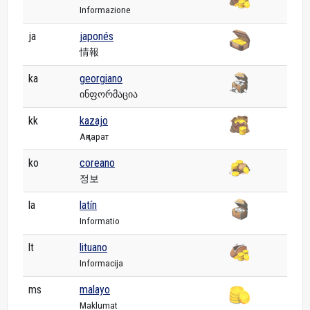
Informazione
ja
japonés
情報
ka
georgiano
ინფორმაცია
kk
kazajo
Ақпарат
ko
coreano
정보
la
latín
Informatio
lt
lituano
Informacija
ms
malayo
Maklumat