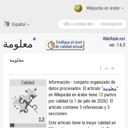
Wikipedia en árabe
Español
Investigación
ar
WikiRank.net
معلومة
Verifique el nivel
ver. 1.6.3
de calidad actual
معلومة
Información - conjunto organizado de
Calidad:
datos procesados. El artículo “
معلومة
”
en Wikipedia en árabe
tiene
12
puntos
por calidad (a 1 de julio de 2026).
El
artículo contiene 3 referencias y 5
secciones.
12
Este artículo tiene la mejor calidad en