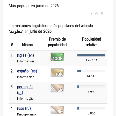
Más popular en junio de 2026
Las versiones lingüísticas más populares del artículo
"
معلومة
" en
junio de 2026
Premio de
Popularidad
#
Idioma
popularidad
relativa
1
inglés (en)
126 154
Information
2
español (es)
14 510
Información
3
portugués
7 993
(pt)
Informação
4
ruso (ru)
5 856
Информация