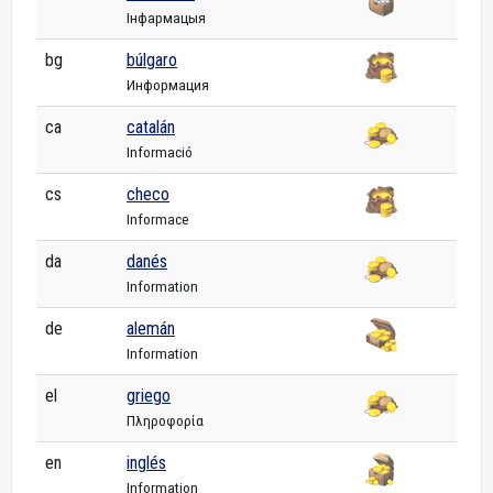
Інфармацыя
bg
búlgaro
Информация
ca
catalán
Informació
cs
checo
Informace
da
danés
Information
de
alemán
Information
el
griego
Πληροφορία
en
inglés
Information