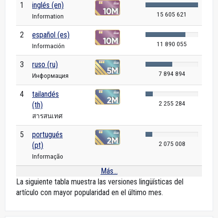
1
inglés (en)
15 605 621
Information
2
español (es)
11 890 055
Información
3
ruso (ru)
7 894 894
Информация
4
tailandés
2 255 284
(th)
สารสนเทศ
5
portugués
2 075 008
(pt)
Informação
Más...
La siguiente tabla muestra las versiones lingüísticas del
artículo con mayor popularidad en el último mes.