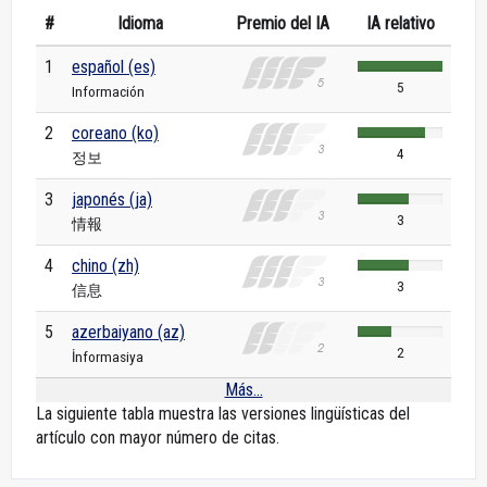
#
Idioma
Premio del IA
IA relativo
1
español (es)
5
Información
2
coreano (ko)
4
정보
3
japonés (ja)
3
情報
4
chino (zh)
3
信息
5
azerbaiyano (az)
2
İnformasiya
Más...
La siguiente tabla muestra las versiones lingüísticas del
artículo con mayor número de citas.