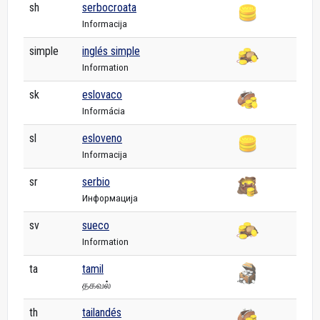
sh
serbocroata
Informacija
simple
inglés simple
Information
sk
eslovaco
Informácia
sl
esloveno
Informacija
sr
serbio
Информација
sv
sueco
Information
ta
tamil
தகவல்
th
tailandés