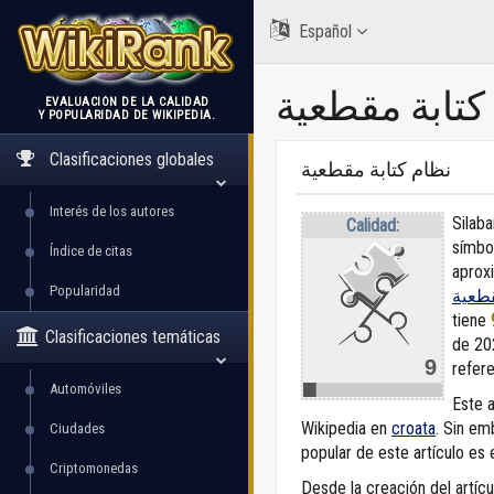
Español
كتابة مقطعية
EVALUACIÓN DE LA CALIDAD
Y POPULARIDAD DE WIKIPEDIA.
WikiRank
Clasificaciones globales
نظام كتابة مقطعية
Interés de los autores
Silaba
Calidad:
símbo
Índice de citas
aproxi
Popularidad
قطعية
tiene
Clasificaciones temáticas
de 20
9
refer
Automóviles
Este a
Wikipedia en
croata
. Sin em
Ciudades
popular de este artículo es 
Criptomonedas
Desde la creación del artículo “ظام كتابة مقطعية