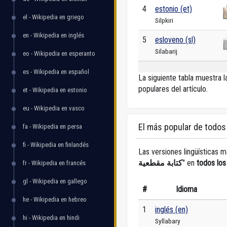
4
estonio (et)
el - Wikipedia en griego
Silpkiri
en - Wikipedia en inglés
5
esloveno (sl)
Silabarij
eo - Wikipedia en esperanto
es - Wikipedia en español
La siguiente tabla muestra 
populares del artículo.
et - Wikipedia en estonio
eu - Wikipedia en vasco
El más popular de todos
fa - Wikipedia en persa
fi - Wikipedia en finlandés
Las versiones lingüísticas m
كتابة مقطعية
" en
todos los
fr - Wikipedia en francés
gl - Wikipedia en gallego
#
Idioma
he - Wikipedia en hebreo
1
inglés (en)
hi - Wikipedia en hindi
Syllabary