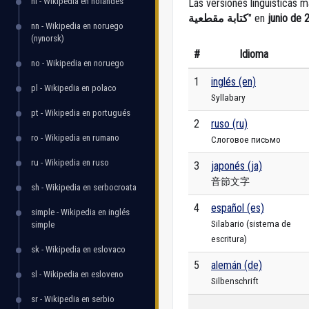
nl - Wikipedia en holandés
Las versiones lingüísticas m
كتابة مقطعية
" en
junio de 
nn - Wikipedia en noruego
(nynorsk)
#
Idioma
no - Wikipedia en noruego
1
inglés (en)
pl - Wikipedia en polaco
Syllabary
pt - Wikipedia en portugués
2
ruso (ru)
ro - Wikipedia en rumano
Слоговое письмо
ru - Wikipedia en ruso
3
japonés (ja)
音節文字
sh - Wikipedia en serbocroata
4
español (es)
simple - Wikipedia en inglés
Silabario (sistema de
simple
escritura)
sk - Wikipedia en eslovaco
5
alemán (de)
sl - Wikipedia en esloveno
Silbenschrift
sr - Wikipedia en serbio