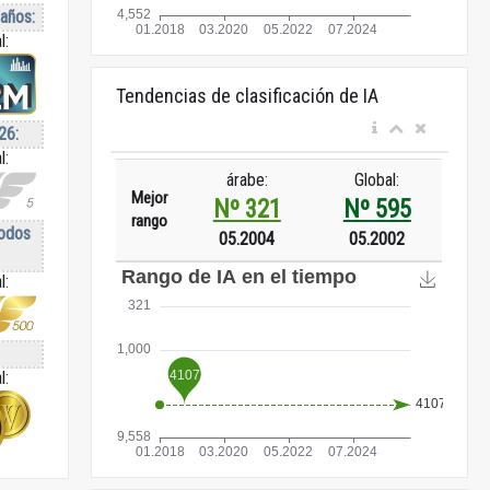
 años:
l:
Tendencias de clasificación de IA
26:
l:
árabe:
Global:
Mejor
Nº 321
Nº 595
rango
todos
05.2004
05.2002
l:
l: