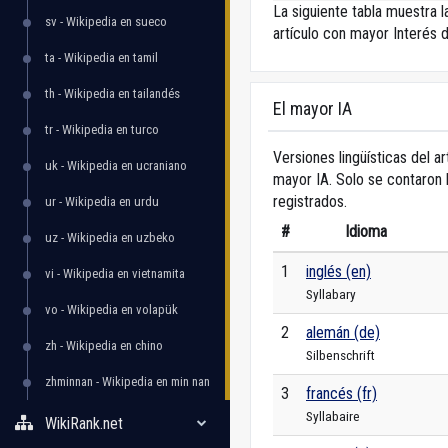
La siguiente tabla muestra 
sv - Wikipedia en sueco
artículo con mayor Interés d
ta - Wikipedia en tamil
th - Wikipedia en tailandés
El mayor IA
tr - Wikipedia en turco
Versiones lingüísticas del ar
uk - Wikipedia en ucraniano
mayor IA. Solo se contaron 
registrados.
ur - Wikipedia en urdu
#
Idioma
uz - Wikipedia en uzbeko
1
inglés (en)
vi - Wikipedia en vietnamita
Syllabary
vo - Wikipedia en volapük
2
alemán (de)
zh - Wikipedia en chino
Silbenschrift
zhminnan - Wikipedia en min nan
3
francés (fr)
Syllabaire
WikiRank.net