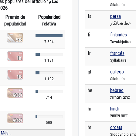
ás populares del artículo "
نظام
Silabario
2026
fa
persa
Premio de
Popularidad
خط هجانگار
popularidad
relativa
fi
finlandés
Tavukirjoitus
7 594
fr
francés
Syllabaire
1 181
gl
gallego
Silabario
1 102
he
hebreo
כתב הברות
714
hi
hindi
शब्दांश-माला
508
hr
croata
Más...
Slogovno pism