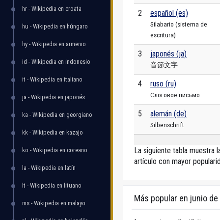
hr - Wikipedia en croata
2
español (es)
Silabario (sistema de
hu - Wikipedia en húngaro
escritura)
hy - Wikipedia en armenio
3
japonés (ja)
id - Wikipedia en indonesio
音節文字
it - Wikipedia en italiano
4
ruso (ru)
Слоговое письмо
ja - Wikipedia en japonés
5
alemán (de)
ka - Wikipedia en georgiano
Silbenschrift
kk - Wikipedia en kazajo
La siguiente tabla muestra l
ko - Wikipedia en coreano
artículo con mayor populari
la - Wikipedia en latín
lt - Wikipedia en lituano
Más popular en junio de
ms - Wikipedia en malayo