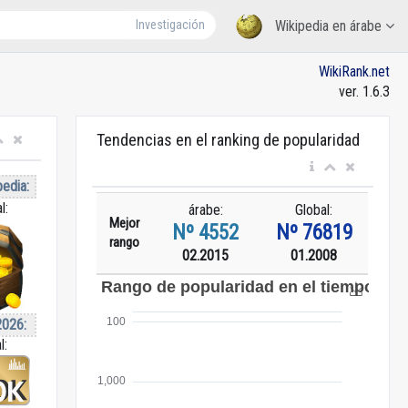
Investigación
Wikipedia en árabe
WikiRank.net
ver. 1.6.3
Tendencias en el ranking de popularidad
pedia:
l:
árabe:
Global:
Mejor
Nº 4552
Nº 76819
rango
02.2015
01.2008
2026:
l: