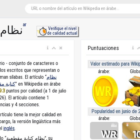
ar
نظام 
Verifique el nivel
de calidad actual
Puntuaciones
rio - conjunto de caracteres o
Valor estimado para Wiki
los escritos que representan o
árabe:
Globa
man sílabas. El artículo “
نظام
كتابة م
” en Wikipedia en árabe
9.3
puntos por calidad (a 1 de julio
26).
El artículo contiene 1
encias y 4 secciones.
Popularidad en junio de 
rtículo tiene la mejor calidad en
árabe:
Globa
bargo, la versión lingüística más
el
inglés
.
ن”, su