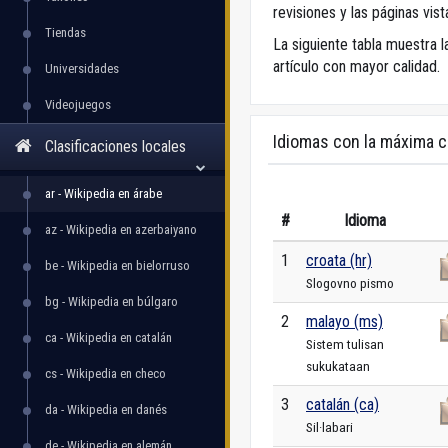
revisiones y las páginas vis
Tiendas
La siguiente tabla muestra l
artículo con mayor calidad.
Universidades
Videojuegos
Idiomas con la máxima c
Clasificaciones locales
ar - Wikipedia en árabe
#
Idioma
az - Wikipedia en azerbaiyano
1
croata (hr)
be - Wikipedia en bielorruso
Slogovno pismo
bg - Wikipedia en búlgaro
2
malayo (ms)
ca - Wikipedia en catalán
Sistem tulisan
sukukataan
cs - Wikipedia en checo
3
catalán (ca)
da - Wikipedia en danés
Sil·labari
de - Wikipedia en alemán