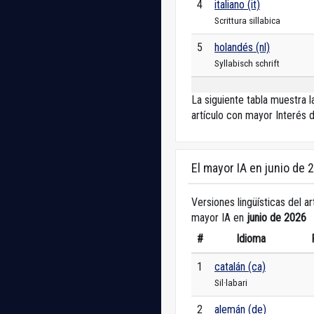
4
italiano (it)
Scrittura sillabica
5
holandés (nl)
Syllabisch schrift
La siguiente tabla muestra 
artículo con mayor Interés 
El mayor IA en junio de 
Versiones lingüísticas del ar
mayor IA en
junio de 2026
#
Idioma
1
catalán (ca)
Sil·labari
2
alemán (de)