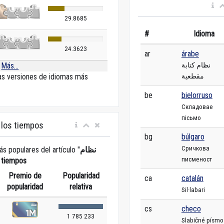
29.8685
#
Idioma
24.3623
ar
árabe
نظام كتابة
Más...
مقطعية
las versiones de idiomas más
be
bielorruso
Складовае
пісьмо
 los tiempos
bg
búlgaro
Сричкова
ás populares del artículo "
نظام
писменост
 tiempos
Premio de
Popularidad
ca
catalán
popularidad
relativa
Sil·labari
cs
checo
1 785 233
Slabičné písmo