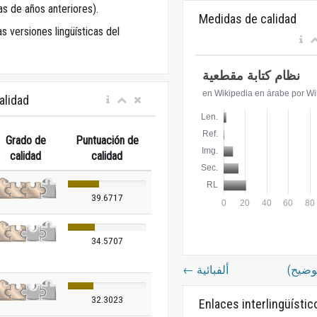
tas de años anteriores).
Medidas de calidad
as versiones lingüísticas del
alidad
Grado de
Puntuación de
calidad
calidad
39.6717
34.5707
←
ألفبائية
32.3023
Enlaces interlingüístic