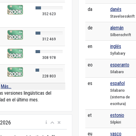
da
danés
352 623
Stavelsesskrift
de
alemán
Silbenschrift
312 469
en
inglés
Syllabary
308 978
eo
esperanto
Silabaro
228 803
es
español
Más...
Silabario
as versiones lingüísticas del
(sistema de
dad en el último mes.
escritura)
et
estonio
 2026
Silpkiri
eu
vasco