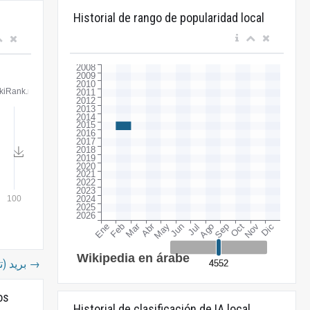
Historial de rango de popularidad local
بريد (توضيح)
→
os
Historial de clasificación de IA local