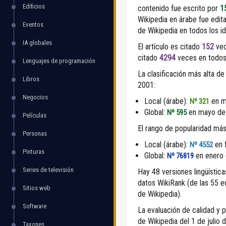
Edificios
contenido fue escrito por
1
Wikipedia en árabe fue edi
Eventos
de Wikipedia en todos los i
IA globales
El artículo es citado
152
vec
citado
4294
veces en todos 
Lenguajes de programación
La clasificación más alta de
Libros
2001:
Negocios
Local (árabe):
en m
Nº 321
Global:
en mayo de
Nº 595
Películas
El rango de popularidad más
Personas
Local (árabe):
en 
Nº 4552
Pinturas
Global:
en enero
Nº 76819
Series de televisión
Hay 48 versiones lingüística
datos WikiRank (de las 55 
Sitios web
de Wikipedia).
Software
La evaluación de calidad y 
de Wikipedia del 1 de julio d
Taxones