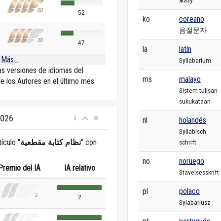
52
ko
coreano
음절문자
47
la
latín
Más...
Syllabarium
las versiones de idiomas del
ms
malayo
de los Autores en el último mes.
Sistem tulisan
sukukataan
2026
nl
holandés
Syllabisch
tículo "
نظام كتابة مقطعية
" con
schrift
no
noruego
Premio del IA
IA relativo
Stavelsesskrift
pl
polaco
2
Sylabariusz