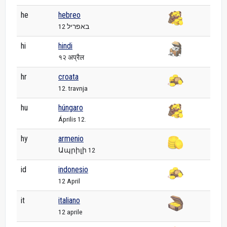
he
hebreo
12 באפריל
hi
hindi
१२ अप्रैल
hr
croata
12. travnja
hu
húngaro
Április 12.
hy
armenio
Ապրիլի 12
id
indonesio
12 April
it
italiano
12 aprile