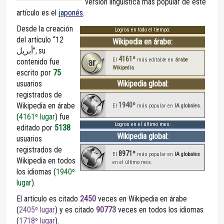
versión lingüística más popular de este
artículo es el
japonés
.
Desde la creación
Logros en todo el tiempo:
del artículo “12
Wikipedia en árabe:
أبريل”, su
4161º
ar
El
más editable en
árabe
contenido fue
Wikipedia
.
escrito por
75
usuarios
Wikipedia global:
registrados de
1940º
Wikipedia en árabe
El
más popular en
IA globales
.
(
4161º lugar
) fue
Logros en el último mes:
editado por
5138
Wikipedia global:
usuarios
registrados de
8971º
El
más popular en
IA globales
Wikipedia en todos
en el último mes.
los idiomas (
1940º
lugar
).
El artículo es citado
2450
veces en Wikipedia en árabe
(
2405º lugar
) y es citado
90773
veces en todos los idiomas
(
1718º lugar
).