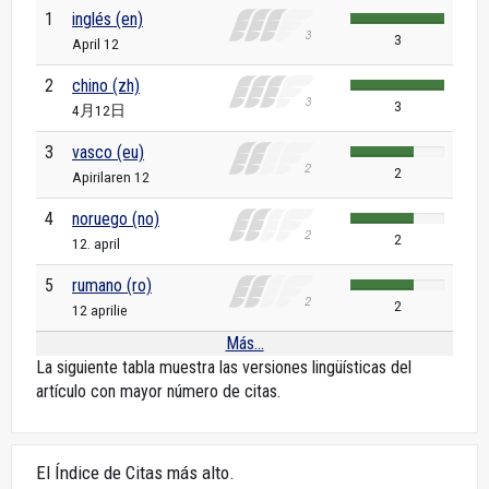
1
inglés (en)
3
April 12
2
chino (zh)
3
4月12日
3
vasco (eu)
2
Apirilaren 12
4
noruego (no)
2
12. april
5
rumano (ro)
2
12 aprilie
Más...
La siguiente tabla muestra las versiones lingüísticas del
artículo con mayor número de citas.
El Índice de Citas más alto.