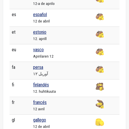
12-a de aprilo
es
español
12 de abril
et
estonio
12. aprill
eu
vasco
Apirilaren 12
fa
persa
۱۲ آوریل
fi
finlandés
12. huhtikuuta
fr
francés
12 avril
gl
gallego
12 de abril