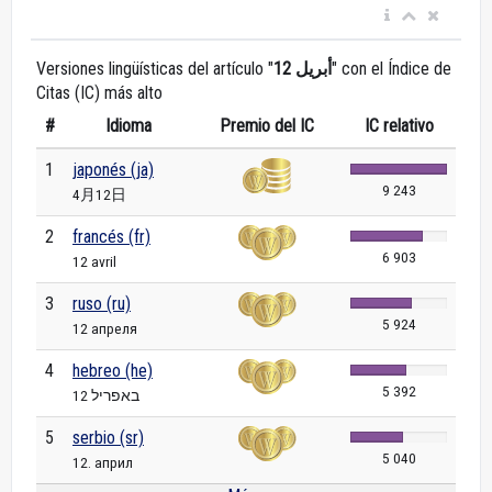
Versiones lingüísticas del artículo "
12 أبريل
" con el Índice de
Citas (IC) más alto
#
Idioma
Premio del IC
IC relativo
1
japonés (ja)
9 243
4月12日
2
francés (fr)
6 903
12 avril
3
ruso (ru)
5 924
12 апреля
4
hebreo (he)
5 392
12 באפריל
5
serbio (sr)
5 040
12. април