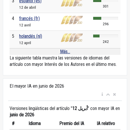
3
español (es)
301
12 de abril
4
francés (fr)
296
12 avril
5
holandés (nl)
242
12 april
Más...
La siguiente tabla muestra las versiones de idiomas del
artículo con mayor Interés de los Autores en el último mes.
El mayor IA en junio de 2026
Versiones lingüísticas del artículo "
12 أبريل
" con mayor IA en
junio de 2026
#
Idioma
Premio del IA
IA relativo