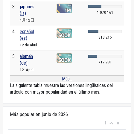
3
japonés
1 070 161
(ja)
4月12日
4
español
813 215
(es)
12 de abril
5
alemán
717 981
(de)
12. April
Más...
La siguiente tabla muestra las versiones lingüísticas del
artículo con mayor popularidad en el último mes.
Más popular en junio de 2026