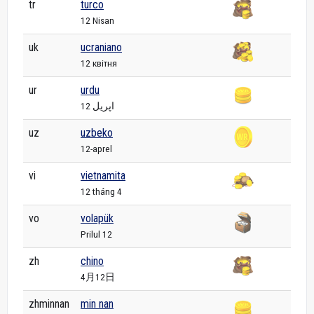
tr
turco
12 Nisan
uk
ucraniano
12 квітня
ur
urdu
12 اپریل
uz
uzbeko
12-aprel
vi
vietnamita
12 tháng 4
vo
volapük
Prilul 12
zh
chino
4月12日
zhminnan
min nan