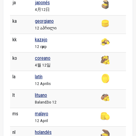
ja
japonés
4月12日
ka
georgiano
12 აპრილი
kk
kazajo
12 сәуір
ko
coreano
4월 12일
la
latín
12 Aprilis
lt
lituano
Balandžio 12
ms
malayo
12 April
nl
holandés