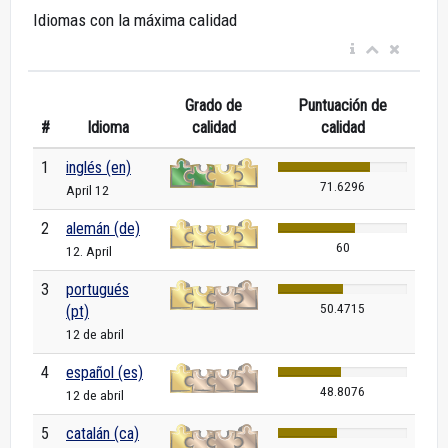
Idiomas con la máxima calidad
Grado de
Puntuación de
#
Idioma
calidad
calidad
1
inglés (en)
71.6296
April 12
2
alemán (de)
60
12. April
3
portugués
50.4715
(pt)
12 de abril
4
español (es)
48.8076
12 de abril
5
catalán (ca)