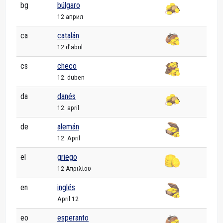
bg
búlgaro
12 април
ca
catalán
12 d'abril
cs
checo
12. duben
da
danés
12. april
de
alemán
12. April
el
griego
12 Απριλίου
en
inglés
April 12
eo
esperanto