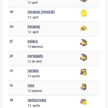
12 april
nn
noruego (nynorsk)
12. april
no
noruego
12. april
pl
polaco
12 kwietnia
pt
portugués
12 de abril
ro
rumano
12 aprilie
ru
ruso
12 апреля
sh
serbocroata
12. aprila