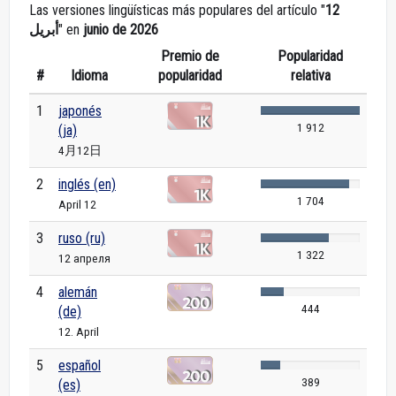
Las versiones lingüísticas más populares del artículo "
12
أبريل
" en
junio de 2026
Premio de
Popularidad
#
Idioma
popularidad
relativa
1
japonés
1 912
(ja)
4月12日
2
inglés (en)
1 704
April 12
3
ruso (ru)
1 322
12 апреля
4
alemán
444
(de)
12. April
5
español
389
(es)