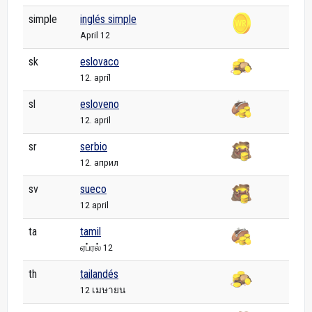
simple
inglés simple
April 12
sk
eslovaco
12. apríl
sl
esloveno
12. april
sr
serbio
12. април
sv
sueco
12 april
ta
tamil
ஏப்ரல் 12
th
tailandés
12 เมษายน