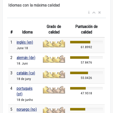
Idiomas con la máxima calidad
Grado de
Puntuación de
#
Idioma
calidad
calidad
1
inglés (en)
61.8992
June 18
2
alemán (de)
57.8476
18. Juni
3
catalán (ca)
55.0426
18 de juny
4
portugués
47.9518
(pt)
18 de junho
5
noruego (no)