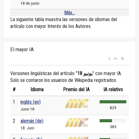
18 de junio
Más...
La siguiente tabla muestra las versiones de idiomas del
artículo con mayor Interés de los Autores.
El mayor IA
Versiones lingüísticas del artículo "
18 يونيو
" con mayor IA.
Solo se contaron los usuarios de Wikipedia registrados.
#
Idioma
Premio del IA
IA relativo
1
inglés (en)
829
June 18
2
alemán (de)
383
18. Juni