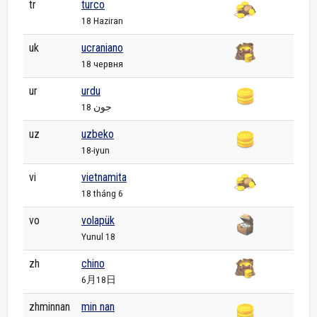
tr
turco
18 Haziran
uk
ucraniano
18 червня
ur
urdu
18 جون
uz
uzbeko
18-iyun
vi
vietnamita
18 tháng 6
vo
volapük
Yunul 18
zh
chino
6月18日
zhminnan
min nan