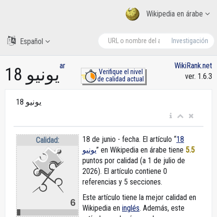
Wikipedia en árabe
Español
Investigación
ar
WikiRank.net
18 يونيو
Verifique el nivel
ver. 1.6.3
de calidad actual
18 يونيو
18 de junio - fecha. El artículo “
18
Calidad:
يونيو
” en Wikipedia en árabe
tiene
5.5
puntos por calidad (a 1 de julio de
2026).
El artículo contiene 0
referencias y 5 secciones.
Este artículo tiene la mejor calidad en
6
Wikipedia en
inglés
. Además, este