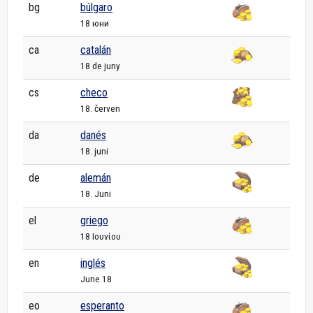
bg
búlgaro
18 юни
ca
catalán
18 de juny
cs
checo
18. červen
da
danés
18. juni
de
alemán
18. Juni
el
griego
18 Ιουνίου
en
inglés
June 18
eo
esperanto