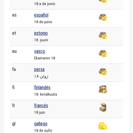
18-a de junio
es
español
18 de junio
et
estonio
18. juuni
eu
vasco
Ekainaren 18
fa
persa
۱۸ ژوئن
fi
finlandés
18. kesäkuuta
fr
francés
18 juin
gl
gallego
18 de xuño