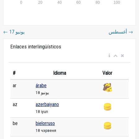
←
17 يونيو
أغسطس
→
Enlaces interlingüísticos
#
Idioma
Valor
ar
árabe
18 يونيو
az
azerbaiyano
18 iyun
be
bielorruso
18 чэрвеня