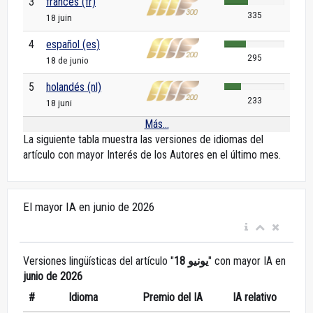
3
francés (fr)
335
18 juin
4
español (es)
295
18 de junio
5
holandés (nl)
233
18 juni
Más...
La siguiente tabla muestra las versiones de idiomas del
artículo con mayor Interés de los Autores en el último mes.
El mayor IA en junio de 2026
Versiones lingüísticas del artículo "
18 يونيو
" con mayor IA en
junio de 2026
#
Idioma
Premio del IA
IA relativo