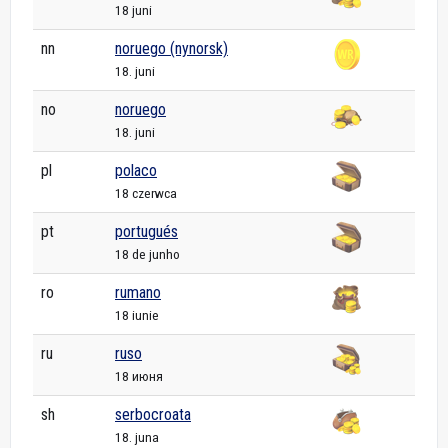
18 juni
nn
noruego (nynorsk)
18. juni
no
noruego
18. juni
pl
polaco
18 czerwca
pt
portugués
18 de junho
ro
rumano
18 iunie
ru
ruso
18 июня
sh
serbocroata
18. juna