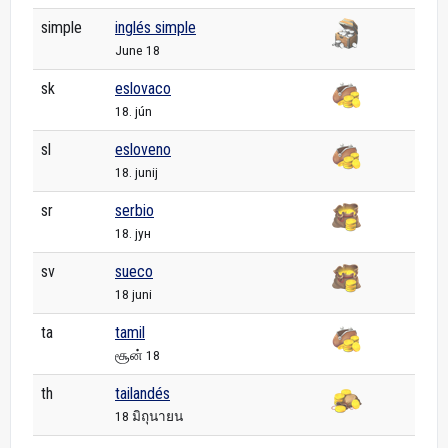
simple
inglés simple
June 18
sk
eslovaco
18. jún
sl
esloveno
18. junij
sr
serbio
18. јун
sv
sueco
18 juni
ta
tamil
சூன் 18
th
tailandés
18 มิถุนายน