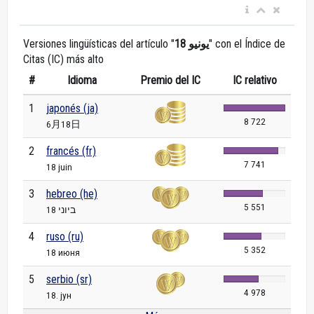
Versiones lingüísticas del artículo "
18 يونيو
" con el Índice de
Citas (IC) más alto
#
Idioma
Premio del IC
IC relativo
1
japonés (ja)
8 722
6月18日
2
francés (fr)
7 741
18 juin
3
hebreo (he)
5 551
18 ביוני
4
ruso (ru)
5 352
18 июня
5
serbio (sr)
4 978
18. јун