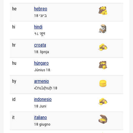
he
hebreo
18 ביוני
hi
hindi
१८ जून
hr
croata
18. lipnja
hu
húngaro
Június 18.
hy
armenio
Հունիսի 18
id
indonesio
18 Juni
it
italiano
18 giugno