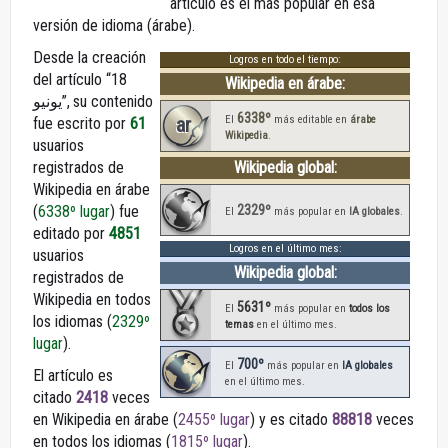
artículo es el más popular en esa
versión de idioma (árabe).
Desde la creación
Logros en todo el tiempo:
del artículo “18
Wikipedia en árabe:
يونيو”, su contenido
6338º
ar
El
más editable en
árabe
fue escrito por
61
Wikipedia
.
usuarios
registrados de
Wikipedia global:
Wikipedia en árabe
2329º
(
6338º lugar
) fue
El
más popular en
IA globales
.
editado por
4851
Logros en el último mes:
usuarios
Wikipedia global:
registrados de
Wikipedia en todos
5631º
El
más popular en
todos los
los idiomas (
2329º
temas
en el último mes.
lugar
).
700º
El
más popular en
IA globales
El artículo es
en el último mes.
citado
2418
veces
en Wikipedia en árabe (
2455º lugar
) y es citado
88818
veces
en todos los idiomas (
1815º lugar
).