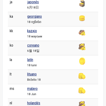
ja
japonés
6月18日
ka
georgiano
18 ივნისი
kk
kazajo
18 маусым
ko
coreano
6월 18일
la
latín
18 Iunii
lt
lituano
Birželio 18
ms
malayo
18 Jun
nl
holandés