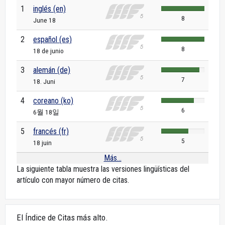
1
inglés (en)
8
June 18
2
español (es)
8
18 de junio
3
alemán (de)
7
18. Juni
4
coreano (ko)
6
6월 18일
5
francés (fr)
5
18 juin
Más...
La siguiente tabla muestra las versiones lingüísticas del
artículo con mayor número de citas.
El Índice de Citas más alto.