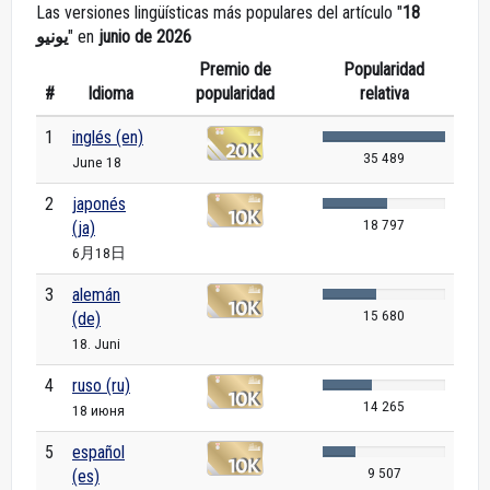
Las versiones lingüísticas más populares del artículo "
18
يونيو
" en
junio de 2026
Premio de
Popularidad
#
Idioma
popularidad
relativa
1
inglés (en)
35 489
June 18
2
japonés
18 797
(ja)
6月18日
3
alemán
15 680
(de)
18. Juni
4
ruso (ru)
14 265
18 июня
5
español
9 507
(es)